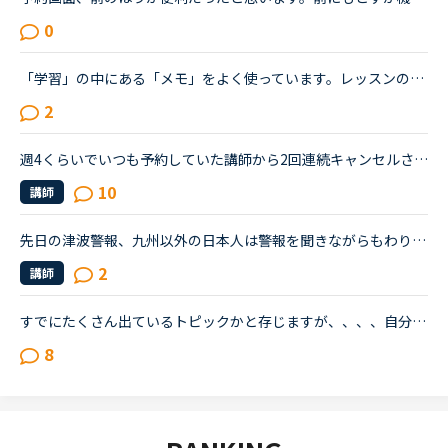
0
「学習」の中にある「メモ」をよく使っています。レッスンの中で講師から言われたこと、チャットボックスに入れてもらった単語の復習や、例文など自分で調べたことなどどんどん入れています。ある程度以上になる...
2
週4くらいでいつも予約していた講師から2回連続キャンセルされました。その先生はとても教えるのがうまいので評価もよく、ファンもついている感じですが、予約自体はほぼ私だけが一日一回いれている感じです。ご...
10
講師
先日の津波警報、九州以外の日本人は警報を聞きながらもわりかし落ち着いていた人が多かったと思うのですが、外国人は相当怖かったらしく、夜中の2時までずっと窓を開けてバックパック抱えて震えていた、、、と言...
2
講師
すでにたくさん出ているトピックかと存じますが、、、、自分に正直どの教材が合っているのか・・わかりません。今カランのステージ３ですが、それ以外の教材でレッスンを受けるとき、いまだに迷っています発音コ...
8