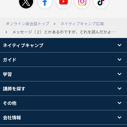
オンライン英会話トップ
ネイティブキャンプ広場
メッセージ（２）とかあるのですが、どれを読んだかよくわからなくて、一度開けたメッセージは、色が変わるとか、何となくどれを開けたか、わかるほうが便利だなあと思います。一応気が付いたときに最新のものから開けていくのですが、だいぶ前のなのか、既読にならなくて、何となく気になります。まあ、あまり授業とは関係ないのですが（笑）
ネイティブキャンプ
ガイド
学習
講師を探す
その他
会社情報