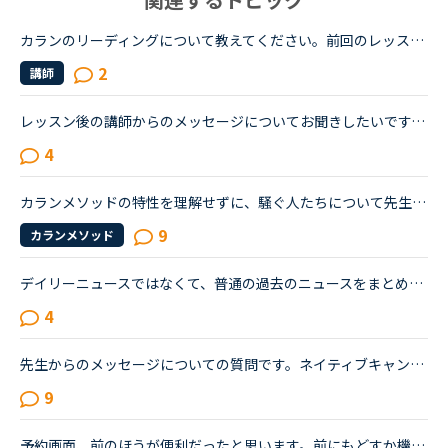
カランのリーディングについて教えてください。前回のレッスンでどこまで終わったかはメッセージに残されていますが、生徒が読めるメッセージと、講師側が読めるメッセージは違うのでしょうか？おそらく、講師側...
2
講師
レッスン後の講師からのメッセージについてお聞きしたいです。フィリピン以外の国(もちろん在宅)で、いつも定型文をコピペして送ってくる先生がいます。カウンセリングでお勧めされた先生で、何度か受講しました...
4
カランメソッドの特性を理解せずに、騒ぐ人たちについて先生方のレビューを見ていると、カランの進め方について苦言を呈しているレビューが目立つように思いました。これについて、個人的には「それは、生徒の方...
9
カランメソッド
デイリーニュースではなくて、普通の過去のニュースをまとめた方のニュースの受講について、受講経験のある方教えてください。昨日初めてニュース中級を3つ受けました。スクリプトを見ずに、最初にオーディオを聞...
4
先生からのメッセージについての質問です。ネイティブキャンプを初めて約1か月、初心者ながら先生との楽しいレッスンのおかげで毎日続けることができています。レッスン終了後、メッセージをくれない先生が今のと...
9
予約画面、前のほうが便利だったと思います。前にもどすか機能をプラスしていただけたらありがたいです。① 一週間以上先の予定も見るだけならできた点② すぐ次の時間にあいている先生がすぐチェックできた点。...