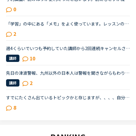
0
「学習」の中にある「メモ」をよく使っています。レッスンの中で講師から言われたこと、チャットボックスに入れてもらった単語の復習や、例文など自分で調べたことなどどんどん入れています。ある程度以上になる...
2
週4くらいでいつも予約していた講師から2回連続キャンセルされました。その先生はとても教えるのがうまいので評価もよく、ファンもついている感じですが、予約自体はほぼ私だけが一日一回いれている感じです。ご...
10
講師
先日の津波警報、九州以外の日本人は警報を聞きながらもわりかし落ち着いていた人が多かったと思うのですが、外国人は相当怖かったらしく、夜中の2時までずっと窓を開けてバックパック抱えて震えていた、、、と言...
2
講師
すでにたくさん出ているトピックかと存じますが、、、、自分に正直どの教材が合っているのか・・わかりません。今カランのステージ３ですが、それ以外の教材でレッスンを受けるとき、いまだに迷っています発音コ...
8