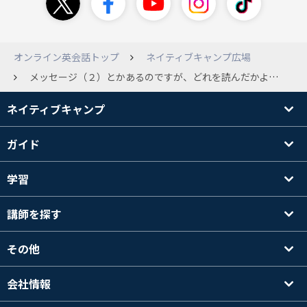
オンライン英会話トップ
ネイティブキャンプ広場
メッセージ（２）とかあるのですが、どれを読んだかよくわからなくて、一度開けたメッセージは、色が変わるとか、何となくどれを開けたか、わかるほうが便利だなあと思います。一応気が付いたときに最新のものから開けていくのですが、だいぶ前のなのか、既読にならなくて、何となく気になります。まあ、あまり授業とは関係ないのですが（笑）
ネイティブキャンプ
ガイド
学習
講師を探す
その他
会社情報