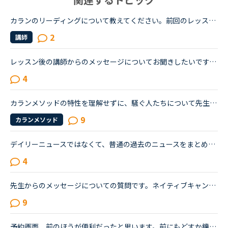
カランのリーディングについて教えてください。前回のレッスンでどこまで終わったかはメッセージに残されていますが、生徒が読めるメッセージと、講師側が読めるメッセージは違うのでしょうか？おそらく、講師側...
2
講師
レッスン後の講師からのメッセージについてお聞きしたいです。フィリピン以外の国(もちろん在宅)で、いつも定型文をコピペして送ってくる先生がいます。カウンセリングでお勧めされた先生で、何度か受講しました...
4
カランメソッドの特性を理解せずに、騒ぐ人たちについて先生方のレビューを見ていると、カランの進め方について苦言を呈しているレビューが目立つように思いました。これについて、個人的には「それは、生徒の方...
9
カランメソッド
デイリーニュースではなくて、普通の過去のニュースをまとめた方のニュースの受講について、受講経験のある方教えてください。昨日初めてニュース中級を3つ受けました。スクリプトを見ずに、最初にオーディオを聞...
4
先生からのメッセージについての質問です。ネイティブキャンプを初めて約1か月、初心者ながら先生との楽しいレッスンのおかげで毎日続けることができています。レッスン終了後、メッセージをくれない先生が今のと...
9
予約画面、前のほうが便利だったと思います。前にもどすか機能をプラスしていただけたらありがたいです。① 一週間以上先の予定も見るだけならできた点② すぐ次の時間にあいている先生がすぐチェックできた点。...