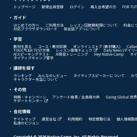
トップページ
新規会員登録
ログイン
再入会希望の方
FOR TU
ガイド
はじめての方へ
ご利用方法
レッスン回数無制限について
料金に
対応ブラウザダウンロード
英会話アプリについて
学習
教材を見る
コース・教材診断
オンラインストア (教材購入)
Call
TOEIC®L&R TEST対策
レッスン環境チェック
Daily News (デ
AIスピーキングテスト
AI発音トレーニング
Hey! Native Camp
ネ
ネイティブキャンプ留学
講師を探す
ランキング
みんなのレビュー
ネイティブスピーカーについて
カ
キャラクター先生について
その他
特典・キャンペーン
アンケート結果 / 会員様の声
Going Global
サポートセンター
会社情報
サイトマップ
運営会社
利用規約
特定商取引法
個人情報取
私達のビジョン
Copyright © 2026 Native Camp, Inc. All Rights Reserved.