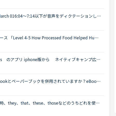
タンを押しても、日本語に翻訳されません。
4:30 March 016:04～7:14以下が音声をディクテーションした
ったので、このトピック自体をスルーしてください。A
l 4-5 How Processed Food Helped Huma
 teeth in early humans can only be explained by
s のアプリ iphone版から ネイティブキャンプ広場
べ替えできません。iphone 6s OS 最新 /ア
ookとペーパーブックを併用されていますか？eBook
で、復習のためにいいなと思うのですが、読むときに
.
hey、that、these、thoseなどのうちどれを使う
these his boots?-No, they aren’t his bo