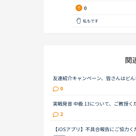
0
私もです
関
友達紹介キャンペーン、皆さんはどん
ンクを公開したんですが、今朝起きた
0
た。どなたかはわかりませんが、私...
実戦発音 中級 13について、ご教授ください。Congr
never forget the years that I worked
2
first day we met. Yo...
【iOSアプリ】不具合報告にご協力