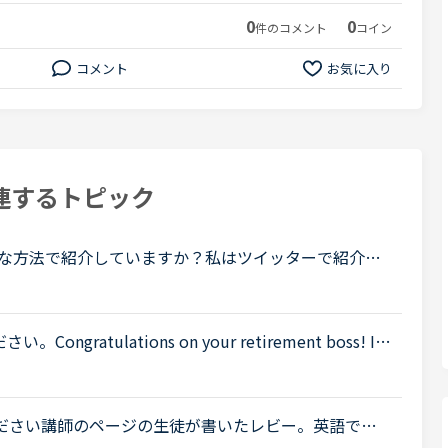
0
0
件のコメント
コイン
コメント
お気に入り
連するトピック
な方法で紹介していますか？私はツイッターで紹介リ
ら特典クーポン付与のお知らせメールが届いていまし
atulations on your retirement boss! I'll
 under you here at NativeCamp, nor will l forget the
ください講師のページの生徒が書いたレビー。英語で書