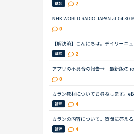
かれている部分、Google翻訳のボ
2
講師
NHK WORLD RADIO JAPAN at 0
ものでしたが、音源が削除されてしま
0
n international research team of ...
【解決済】こんにちは。デイリーニュース 「Leve
nity」 の第2パラグラフ、The small size of
2
講師
food becoming easier to eat...
アプリの不具合の報告→ 最新版の io
の「並び替え」のプルダウンを使っても並
0
プリ最新●例えばプルダウンから「...
カラン教材についてお尋ねします。eB
には全文の音声がついているとのこと
4
講師
はペーパーブックがいいので、今はペ..
カランの内容について。質問に答える時、t
のが正解なのかと悩むことがあります。例えば、Are 
4
講師
ots; they’re her boots. など...