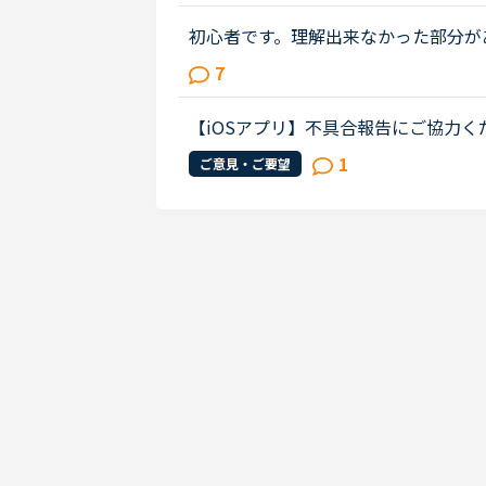
初心者です。理解出来なかった部分があり、教えて
out Gabriella's birthday party. James
7
weekend.James How was t...
【iOSアプリ】不具合報告にご協力
示
1
ご意見・ご要望