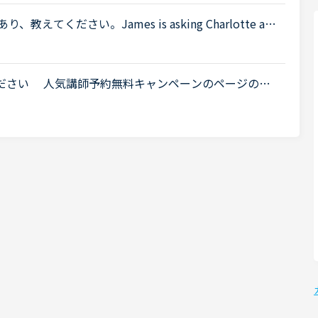
ください。James is asking Charlotte ab
 When was Gabriella's birthday?Charlotte It was last
ください 人気講師予約無料キャンペーンのページの表