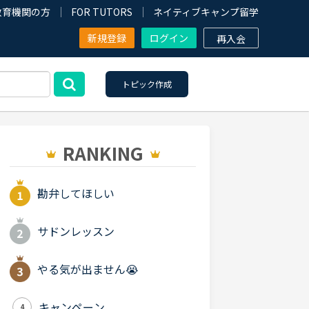
教育機関の方
FOR TUTORS
ネイティブキャンプ留学
新規登録
ログイン
再入会
トピック作成
RANKING
勘弁してほしい
サドンレッスン
やる気が出ません😭
キャンペーン
4