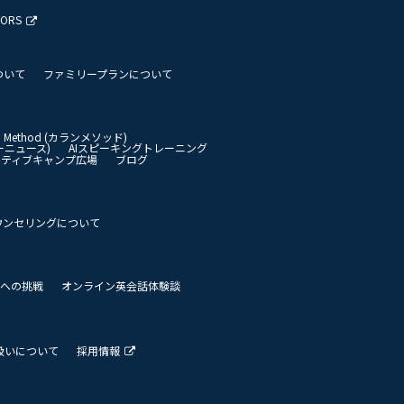
TORS
ついて
ファミリープランについて
an Method (カランメソッド)
イリーニュース)
AIスピーキングトレーニング
イティブキャンプ広場
ブログ
ウンセリングについて
 世界への挑戦
オンライン英会話体験談
扱いについて
採用情報