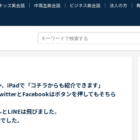
キッズ英会話
中高生英会話
ビジネス英会話
法人の方
告
、iPadで「コチラからも紹介できます」
tterとFacebookはボタンを押してもそちら
とLINEは飛びました。
理でした。