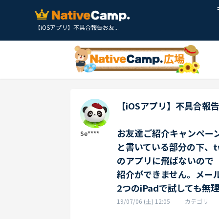
【iOSアプリ】不具合報告お友...
【iOSアプリ】不具合報
お友達ご紹介キャンペーン
Se****
と書いている部分の下、twi
のアプリに飛ばないので
紹介ができません。メール
2つのiPadで試しても無
19/07/06 (土) 12:05
カテゴリ