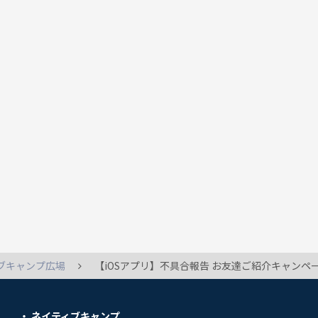
ブキャンプ広場
【iOSアプリ】不具合報告 お友達ご紹介キャンペーン、iPadで「コチラからも紹介できます」 と書いている部分の下、twitterとFacebookは
ネイティブキャンプ