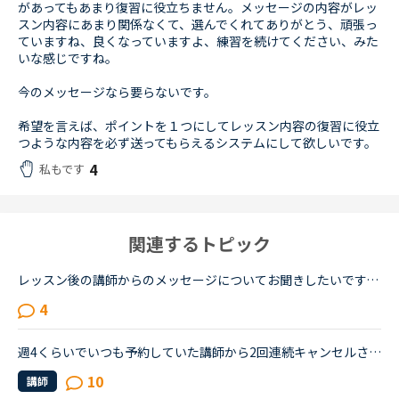
があってもあまり復習に役立ちません。メッセージの内容がレッ
スン内容にあまり関係なくて、選んでくれてありがとう、頑張っ
ていますね、良くなっていますよ、練習を続けてください、みた
いな感じですね。
今のメッセージなら要らないです。
希望を言えば、ポイントを１つにしてレッスン内容の復習に役立
つような内容を必ず送ってもらえるシステムにして欲しいです。
4
私もです
関連するトピック
レッスン後の講師からのメッセージについてお聞きしたいです。フィリピン以外の国(もちろん在宅)で、いつも定型文をコピペして送ってくる先生がいます。カウンセリングでお勧めされた先生で、何度か受講しました...
4
週4くらいでいつも予約していた講師から2回連続キャンセルされました。その先生はとても教えるのがうまいので評価もよく、ファンもついている感じですが、予約自体はほぼ私だけが一日一回いれている感じです。ご...
10
講師