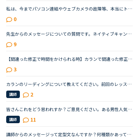
私は、今までパソコン連結やウェブカメラの故障等、本当にトラブルがいっぱいで・・・でも、ネイティブキャンプの方々から、たった一度も気分の悪い対応を受けたことがありません。買ったばかりのウェブカメラ故...
0
先生からのメッセージについての質問です。ネイティブキャンプを初めて約1か月、初心者ながら先生との楽しいレッスンのおかげで毎日続けることができています。レッスン終了後、メッセージをくれない先生が今のと...
9
【間違った修正で時間をかけられる時】カランで間違った修正で時間をかけられると複雑な気持ちになります。たまに受ける先生がいます。いつもとても丁寧に修正してくれます。arrangedの最後の音は[t]と直されまし...
3
カランのリーディングについて教えてください。前回のレッスンでどこまで終わったかはメッセージに残されていますが、生徒が読めるメッセージと、講師側が読めるメッセージは違うのでしょうか？おそらく、講師側...
2
講師
皆さんこれをどう思われすか？ご意見ください。ある男性人気講師(予約時間に開けても既に埋まっていて予約が取れないほど人気)をやっとの思いで新しい機能(キャンセル待ち)のおかげでとることができて、受けまし...
11
講師
講師からのメッセージって定型文なんですか？何種類かあってそれをチョイスして送信してるんですかねえ？たまにレッスンに関係ないようなものだったりで自分の言葉でメッセージしないんでしょうか？義務的な温か...