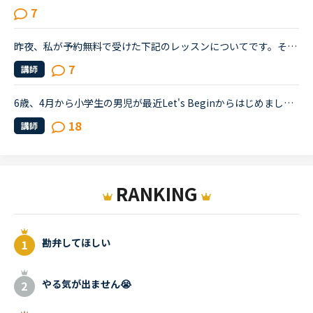
7
昨夜、私が予約無料で受けた下記のレッスンについてです。その講師はレッスンの進め方が威圧的と言うか命令形で、ネイティブキャンプでは珍しいタイプの講師でした(少なくとも私は他にお目にかかったことがないで...
7
講師
6歳、4月から小学生の男児が最近Let's Beginからはじめましたが、授業に集中してくれなくて困っています。英語力は10までの数字と数種類の色や動物が言えるのみで、文法が読めたり、フルセンテンスは言えません。...
18
講師
RANKING
勘弁してほしい
やる気が出ません😭