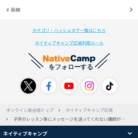
# 英検
カテゴリ・ハッシュタグ一覧はこちら
ネイティブキャンプ広場利用ルール
オンライン英会話トップ
ネイティブキャンプ広場
子供のレッスン後にメッセージを送ってくれない講師がたまにいます。５歳男児で授業に集中せず迷惑をかけることも多々あり、次回のレッスンを避けたいのかな？と思ったりします。メッセージも義務ではないと思いますし、講師の忙しさを理解しているつもりなので、こんなものなのかなとも思うのですが。講師が嫌がっているのに、レッスンをお願いするのも悪いと思ったりして。
ネイティブキャンプ