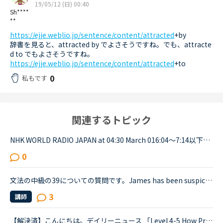
19/05/12 (日) 00:40
Sh****
**
https://ejje.weblio.jp/sentence/content/attracted
+by
辞書を見ると、attracted by でよさそうですね。でも、attracte
d to でもよさそうですね。
https://ejje.weblio.jp/sentence/content/attracted
+to
0
私もです
関連するトピック
NHK WORLD RADIO JAPAN at 04:30 March 016:04～7:14以下が音声をディクテーションしたものでしたが、音源が削除されてしまったので、このトピック自体をスルーしてください。An international research team of ...
0
文法の中級の39についての質問です。James has been suspicious about Andrew's strange behavior lately.James「 Frankly, I don't know why you are still going to that farm. You were only going there for ...
3
講師
【解決済】こんにちは。デイリーニュース 「Level 4-5 How Processed Food Helped Humanity」 の第2パラグラフ、The small size of teeth in early humans can only be explained by food becoming easier to eat...