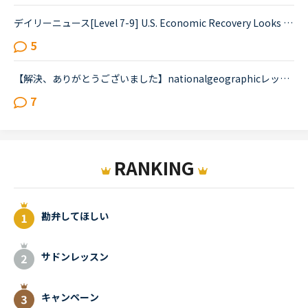
デイリーニュース[Level 7-9] U.S. Economic Recovery Looks Bleakの1つの文が訳せません。教えていただけると嬉しいです。Economists are downgrading their expectations for the strength of the economic rec...
5
【解決、ありがとうございました】nationalgeographicレッスン中にも質問しましたが、どうしても分からないので教えてください★誤字があったら申し訳ありませんFARTAL ATTRACTIONパラグラフCThere are three smal...
7
RANKING
勘弁してほしい
サドンレッスン
キャンペーン