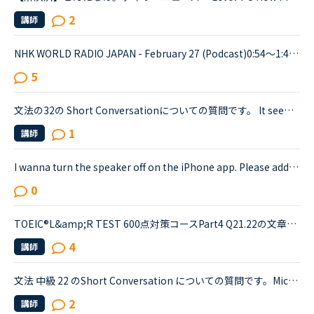
2
講師
NHK WORLD RADIO JAPAN - February 27 (Podcast)0:54～1:49The Japanese government is studying additional measures to prop up the tourist industry and smaller businesses hit hard by the spread of a ne...
5
文法の32の Short Conversationについての質問です。 It seems like Daniel and Olivia are distracted by the street noises this evening.Olivia What's the matter? You are thinking about something, aren't...
1
講師
I wanna turn the speaker off on the iPhone app. Please add a function to kill the speaker on the app.Very loud voice of tutors is coming from the speaker while tutors can not be hearing voice of us...
0
TOEIC®️L&amp;R TEST 600点対策コースPart4 Q21.22の文章でわからないことがあります。文章は以下の通りです。When you move, you should try to tell banks and credit card companies your new address at leas...
4
講師
文法 中級 22 のShort Conversation についての質問です。Michael:Hey, have you seen this movie: &quot;Freddy vs. Jason&quot;?Sarah:No. I know those killers though. Freddy, from &quot;A Nightmare on El...
2
講師