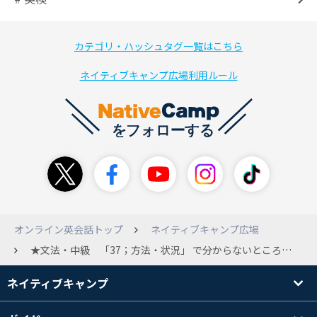
カテゴリ・ハッシュタグ一覧はこちら
ネイティブキャンプ広場利用ルール
オンライン英会話トップ
ネイティブキャンプ広場
★文法・中級 「37；方法・状況」 で分からないところがあります。 free conversationの２に 「Do you think people are usually attracted by people like them, or people unlike them? Why do you think that way?」という文章があると思うのですが、 ここの「them」が何を表しているのかが分かりません・・・。 前の問題のどこかを示していると思うのですが、 教えてください！！
ネイティブキャンプ