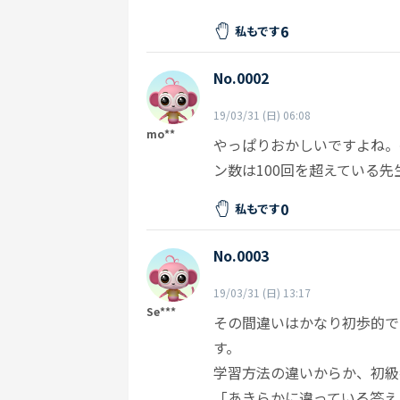
6
私もです
No.0002
19/03/31 (日) 06:08
mo**
やっぱりおかしいですよね。
ン数は100回を超えている先
0
私もです
No.0003
19/03/31 (日) 13:17
Se***
その間違いはかなり初歩的で
す。
学習方法の違いからか、初級
「あきらかに違っている答え