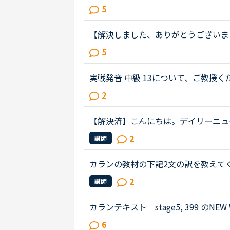
studying additional measures to prop
5
hard by the spread of a ne...
【解決しました、ありがとうございました
として全然分からない文章が出てきた
5
ン中にも質問しましたが、英語での...
実戦発音 中級 13について、ご教授ください。Congr
never forget the years that I worked
2
first day we met. Yo...
【解決済】こんにちは。デイリーニュース 「Leve
nity」 の第2パラグラフ、The small size of
2
講師
food becoming easier to eat...
カランの教材の下記2文の訳を教えてください。Do 
f theclassroom after the lesson?No, 
2
講師
ssroom after the lesson; ...
カランテキスト stage5, 399 のNEW WO
記のお尋ねです。The difference between
6