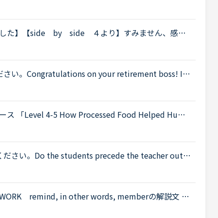
 up the tourist industry and smaller businesses hit
】【side by side ４より】すみません、感覚
のでどなたか教えていただけないでしょうか？レッス
atulations on your retirement boss! I'll
 under you here at NativeCamp, nor will l forget the
l 4-5 How Processed Food Helped Huma
 teeth in early humans can only be explained by
the students precede the teacher out o
the students don't precede the teacher out ofthe cla
RK remind, in other words, memberの解説文 下
 the words &quot;remember&quot; and &quot;r