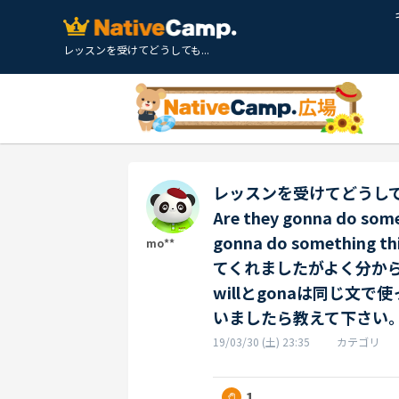
レッスンを受けてどうしても...
レッスンを受けてどうし
Are they gonna do so
gonna do somethin
mo**
てくれましたがよく分か
willとgonaは同じ文
いましたら教えて下さい
19/03/30 (土) 23:35
カテゴリ
1