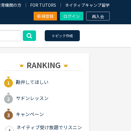
教育機関の方
FOR TUTORS
ネイティブキャンプ留学
新規登録
ログイン
再入会
トピック作成
RANKING
勘弁してほしい
サドンレッスン
キャンペーン
ネイティブ受け放題でリスニン
4