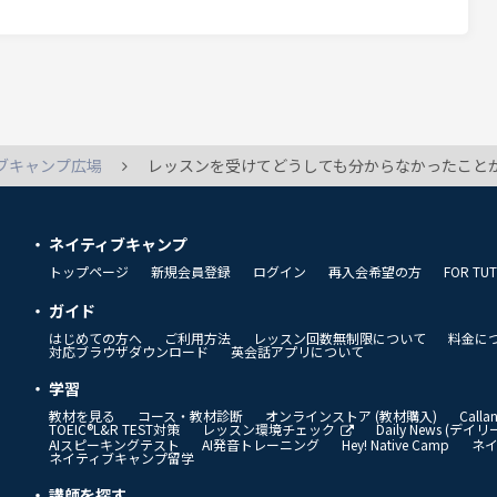
om...
ブキャンプ広場
レッスンを受けてどうしても分からなかったことがありました。 Are they gonna do something this afternoon?と言ったら、Will they gonna do something this aft
ネイティブキャンプ
トップページ
新規会員登録
ログイン
再入会希望の方
FOR TU
ガイド
はじめての方へ
ご利用方法
レッスン回数無制限について
料金に
対応ブラウザダウンロード
英会話アプリについて
学習
教材を見る
コース・教材診断
オンラインストア (教材購入)
Call
TOEIC®L&R TEST対策
レッスン環境チェック
Daily News (デ
AIスピーキングテスト
AI発音トレーニング
Hey! Native Camp
ネ
ネイティブキャンプ留学
講師を探す