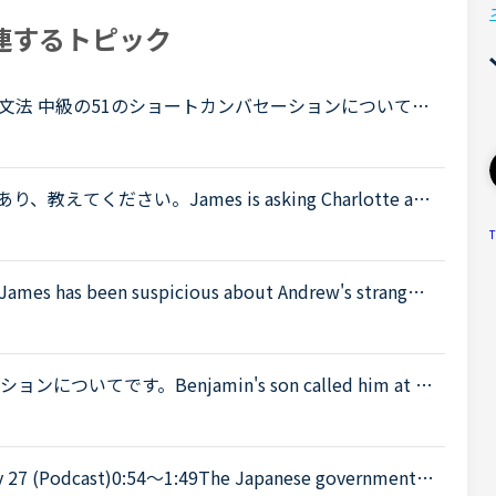
連するトピック
文法 中級の51のショートカンバセーションについて質
ouse in the evening.Daniel “Ben asked me how yo
ください。James is asking Charlotte ab
 When was Gabriella's birthday?Charlotte It was last
T
been suspicious about Andrew's strange b
't know why you are still going to that farm. You wer
てです。Benjamin's son called him at hi
 a meeting. Benjamin &quot;What did my son say?&qu