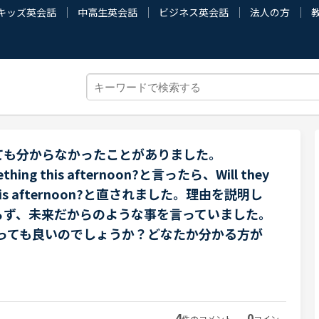
キッズ英会話
中高生英会話
ビジネス英会話
法人の方
ても分からなかったことがありました。
mething this afternoon?と言ったら、Will they
g this afternoon?と直されました。理由を説明し
らず、未来だからのような事を言っていました。
で使っても良いのでしょうか？どなたか分かる方が
。
4
0
件のコメント
コイン