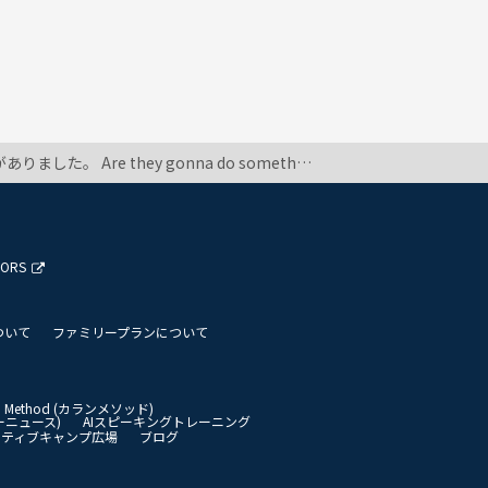
ernoon?と直されました。理由を説明してくれましたがよく分からず、未来だからのような事を言っていました。willとgonaは同じ文で使っても良いのでしょうか？どなたか分かる方がいましたら教えて下さい。
TORS
ついて
ファミリープランについて
an Method (カランメソッド)
イリーニュース)
AIスピーキングトレーニング
イティブキャンプ広場
ブログ