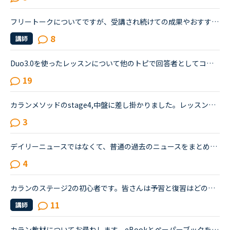
フリートークについてですが、受講され続けての成果やおすすめの受講方法、気をつけていることあれば教えていただけないでしょうか。これからはアウトプットも鍛えたいので、フリートークを受講する機会を増やし...
8
講師
Duo3.0を使ったレッスンについて他のトピで回答者としてコメントし、詳しく教えてとリクエストを頂いたのでシェアさせて頂きます。※Duoファンではありますが、関係者とか回しモンとかじゃありません。【目的】Duo...
19
カランメソッドのstage4,中盤に差し掛かりました。レッスンの復習には、特にNEW WORK の復習でテキストとオーディオを利用しています。講師の質問がよく聞き取れないまま、講師のリードでやっと口伝えで回答して...
3
デイリーニュースではなくて、普通の過去のニュースをまとめた方のニュースの受講について、受講経験のある方教えてください。昨日初めてニュース中級を3つ受けました。スクリプトを見ずに、最初にオーディオを聞...
4
カランのステージ2の初心者です。皆さんは予習と復習はどの程度、完成するまでなさっていますか？例えば、現状の私の場合…テキストの音声を聴きながら、質問の後にサラサラと答えられるほどまで復習をする→レッス...
11
講師
カラン教材についてお尋ねします。eBookとペーパーブックを併用されていますか？eBookには全文の音声がついているとのことで、復習のためにいいなと思うのですが、読むときにはペーパーブックがいいので、今はペ...