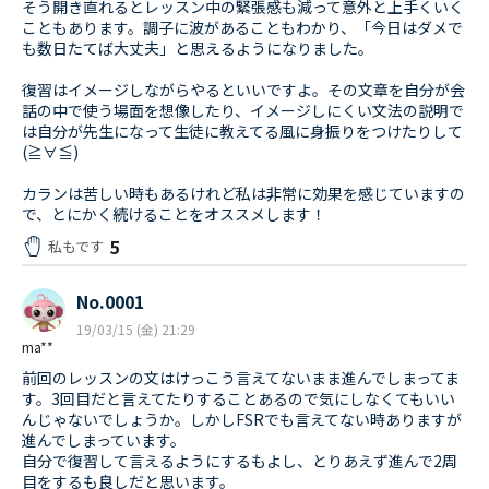
そう開き直れるとレッスン中の緊張感も減って意外と上手くいく
こともあります。調子に波があることもわかり、「今日はダメで
も数日たてば大丈夫」と思えるようになりました。
復習はイメージしながらやるといいですよ。その文章を自分が会
話の中で使う場面を想像したり、イメージしにくい文法の説明で
は自分が先生になって生徒に教えてる風に身振りをつけたりして
(≧∀≦)
カランは苦しい時もあるけれど私は非常に効果を感じていますの
で、とにかく続けることをオススメします！
5
私もです
No.0001
19/03/15 (金) 21:29
ma**
前回のレッスンの文はけっこう言えてないまま進んでしまってま
す。3回目だと言えてたりすることあるので気にしなくてもいい
んじゃないでしょうか。しかしFSRでも言えてない時ありますが
進んでしまっています。
自分で復習して言えるようにするもよし、とりあえず進んで2周
目をするも良しだと思います。