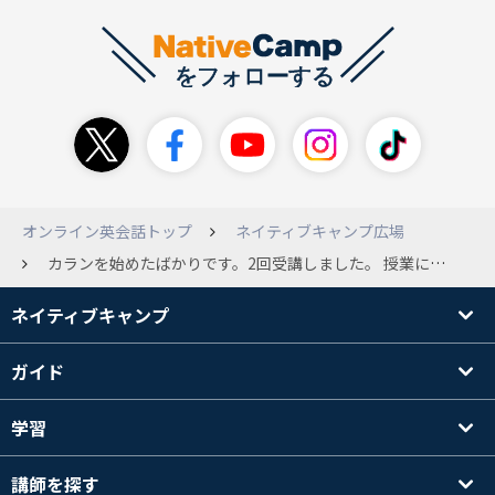
オンライン英会話トップ
ネイティブキャンプ広場
カランを始めたばかりです。2回受講しました。 授業についていけずテキストも購入し、アプリの音声ファイルで復習しています。 今日3回目のレッスンの予定でしたが、どうしても前回のレッスンの部分が言えず、今日のレッスンをキャンセルしてしまいました（とても人気の先生の予約を入れてたのに）。 音声ファイルで練習する際、音声ファイルが答えを言ってそれについてシャードイングのようになってしまってます。でも音声ファイルをとめてしまうと頭で考えて答えようとしてかなり間があいてしまいます。皆さん、どのようにされているのでしょうか？
ネイティブキャンプ
ガイド
学習
講師を探す