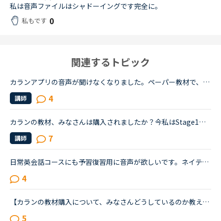
私は音声ファイルはシャドーイングです完全に。
0
私もです
関連するトピック
カランアプリの音声が聞けなくなりました。ペーパー教材で、予習復習にはアプリの音声を利用しながらステージ3までカランを進めてきました。一度eブックを試してみようと、先日アプリからステージ4のeブックを購...
4
講師
カランの教材、みなさんは購入されましたか？今私はStage1のnew workが終わり、Stage1の復習(Full stage revision?)を始めたところです。ちなみにすでに7回受講しています。2、3回前のレッスンから毎回講師の方か...
7
講師
日常英会話コースにも予習復習用に音声が欲しいです。ネイティブキャンプのおかげで英語に触れる機会ができ本当にうれしく思っています。楽しくレッスンをさせていただいていますが、最近はテキストの単語に初め...
4
【カランの教材購入について、みなさんどうしているのか教えてください】ネイティブキャンプ の案内では「アプリではリーディング中に教材が表示されるので教材のご購入いただく必要はございません」との記載があ...
5