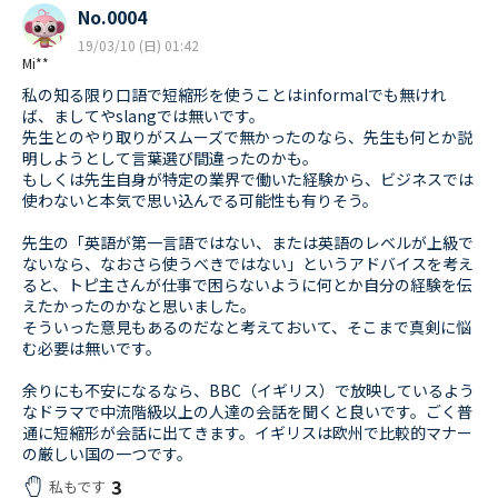
No.0004
19/03/10 (日) 01:42
Mi**
私の知る限り口語で短縮形を使うことはinformalでも無けれ
ば、ましてやslangでは無いです。
先生とのやり取りがスムーズで無かったのなら、先生も何とか説
明しようとして言葉選び間違ったのかも。
もしくは先生自身が特定の業界で働いた経験から、ビジネスでは
使わないと本気で思い込んでる可能性も有りそう。
先生の「英語が第一言語ではない、または英語のレベルが上級で
ないなら、なおさら使うべきではない」というアドバイスを考え
ると、トピ主さんが仕事で困らないように何とか自分の経験を伝
えたかったのかなと思いました。
そういった意見もあるのだなと考えておいて、そこまで真剣に悩
む必要は無いです。
余りにも不安になるなら、BBC（イギリス）で放映しているよう
なドラマで中流階級以上の人達の会話を聞くと良いです。ごく普
通に短縮形が会話に出てきます。イギリスは欧州で比較的マナー
の厳しい国の一つです。
3
私もです