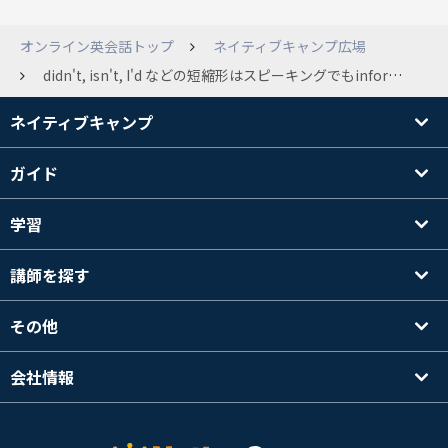
オンライン英会話トップ
ネイティブキャンプ広場
didn't, isn't, I'd などの短縮形はスピーキングでもinformal, slangだと講師に言われました。本当ですか？ written Englishでは、特にビジネスメールでは使わないようにすべきという認識はありますが、スピーキングでもですか？ wanna, gonna, ain'tなどはさすがにinformalだと思いますが、It's, isn'tなどもそうだと言われると疑問です。 「文語ではcontractionは避けるべきなのは分かりますが、フォーマルな口語でもですか？」と確認を何度かしたのですが、私の英語力の低さもあり、なかなか伝えられず、 &quot;You have very good English... i encourage you to do more free talking so you can get used to speaking in English....................................................................................................................................................................................&quot; のようなメッセージを貰う始末でもやもやしました。 英語が第一言語ではない、または英語のレベルが上級でないなら、なおさら使うべきではないと言われました。それだけなら同意は出来ます。しかし、例えば I do not think so. と表現するとやや強調表現にもなるのではないかとも思いましたし、No, I did not. などと毎回言うのも違和感が…。ネットでも根拠を見つけられず。 私の英語では恐らくコミュニケーション上の無礼はあったのでしょうけど、それとは別に、自分の認識を正した方が良いのかどうかを知りたいです。 識者の方いらっしゃいましたら、ご教示願います。
ネイティブキャンプ
ガイド
学習
講師を探す
その他
会社情報