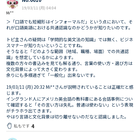
19/03/11 (月) 04:04
Mi**
＞「口語でも短縮形はインフォーマルだ」という点において、そ
れが口語英語における共通認識なのかどうかが知りたいのです。
トピ主さんの疑問は「学問的な英文法の知識」では無く、ビジネ
スマナーが知りたいということですね。
そうなると「どのような範囲（地域、職種、場面）での共通認
識」を想定しているかによります。
複数の方々の書込みを見ても解る通り、言葉の使い方・選び方は
文化背景によって大きく変わります。
余りにも多様過ぎて「一般化」出来ないです。
19/03/11 (月) 20:32 Mi**さんが説明されていることは正確だと感
じます。
イングランド人にアメリカ英会話の教科書にある会話事例につい
て確認すると「その言い方は失礼。普通は使わない」という表現
がチラホラ出てきます。
やはり言語と文化背景は切り離せないのだなと認識しました。
4
私もです