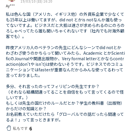
19/03/10 (日) 16:20
Ay***
私は色んな国（アメリカ、イギリス他）の外資系企業で少なくて
も15年以上は働いてますが、did not とかis notなんか誰も使っ
てないですよ。ビジネスだと大抵は速さが求められるのにのろの
ろしゃべってたら誰も聞いちゃくれないです（社内でも対海外顧
客でも）。
昨夜アメリカ人のベテランの先生にどんなシーンでdid notとか
わざわざ使うのかちらって聞いてみたら、Academic とかScienti
ficのJournalや関連出版物か、Very formal letterとかならcontr
action(don'tや isn't)は使わないそうです。ビジネスでのコミュ
ニケーションではfasterが重要なんだからみんな使ってるわって
言っておりました。
多分、それ言ったのってフィリピンの先生ですか？
（それなら結構間違ってることを自信をもって言ってくるので怪
しいです。）
もしくは先生の国だけのルールだとか？学生の教科書（出版物）
からだけの知識とか？
お名前教えていただけたら「グローバルでの話だったら間違って
るよ！」って言っときますが。
6
私もです