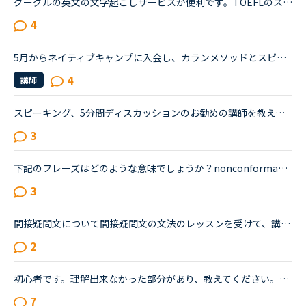
グーグルの英文の文字起こしサービスが便利です。TOEFLのスピーキングパートなどで、自分が話したワード数が気になると思いますが、録音したものを書き起こすのはけっこう大変です。 ご存知の方もいらっしゃると...
4
5月からネイティブキャンプに入会し、カランメソッドとスピーキング、トピックトークをやっています。マンスリースピーキングのレベルは6。カランメソッドはステージ4が終了するところです。カウンセラーの方にCa...
4
講師
スピーキング、5分間ディスカッションのお勧めの講師を教えてください。海外旅行の際に自由に動き回れる、トラブルが起きても対処できるような英語力を身に付けたいと思い入会しました。カウンセリングでレベルチ...
3
下記のフレーズはどのような意味でしょうか？nonconformance to gender stereotypes下記の文章で使われています。Mr. Takada’s nonconformance to gender stereotypes, his sense of innovation, and experimenta...
3
間接疑問文について間接疑問文の文法のレッスンを受けて、講師からの訂正について疑問に思ったので、分かる方はご回答お願いします。通常、間接疑問文はI don’t know when she will come.のように「疑問詞＋S＋V...
2
初心者です。理解出来なかった部分があり、教えてください。James is asking Charlotte about Gabriella's birthday party. James When was Gabriella's birthday?Charlotte It was last weekend.James How was t...
7