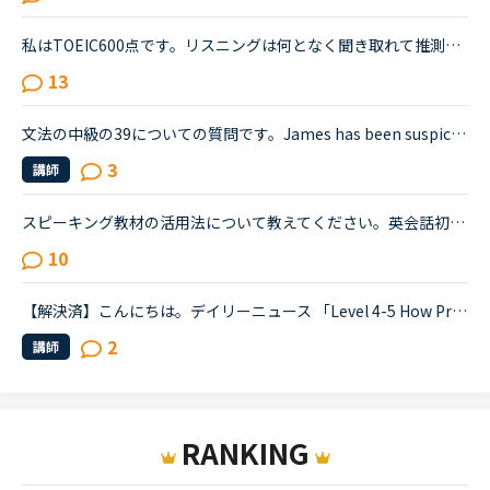
私はTOEIC600点です。リスニングは何となく聞き取れて推測で解答できるレベル。外国人の方と英語で話す恐怖をとり、そして、英語で会話が出来るようになりたくてNCに入りました。そしてNC始めて2週間、毎日3コマ...
13
文法の中級の39についての質問です。James has been suspicious about Andrew's strange behavior lately.James「 Frankly, I don't know why you are still going to that farm. You were only going there for ...
3
講師
スピーキング教材の活用法について教えてください。英会話初心者です。自己紹介・今日何してた？の問いかけに何とか答えられる程度でリスニング・スピーキング共にまだまだ…というレベルです。海外旅行が好きなの...
10
【解決済】こんにちは。デイリーニュース 「Level 4-5 How Processed Food Helped Humanity」 の第2パラグラフ、The small size of teeth in early humans can only be explained by food becoming easier to eat...
2
講師
RANKING