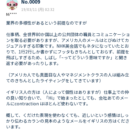
No.0009
19/03/11 (月) 02:32
Mi****
業界の多様性があるという前提なのですが
仕事柄、全世界80か国以上の公共団体の職員とコミュニケーショ
ンを取る必要がありますが、アメリカ人のメールはとびぬけてカ
ジュアルすぎる印象です。NHK英会話でもネタになっていたとお
りで、1行2行しか書かずにフッタもきちんとしておらず、前提を
飛ばしすぎるため、しばし「~ってどういう意味ですか」と聞き
返す必要があったりします。
（アメリカ人でも真面目な人やマネジメントクラスの人は組み立
てのきちんとしたライティングをしてきています）
イギリス人の方は（人によって個性はありますが）仕事上での仲
の良い知り合いで、「Hi」で始まったとしても、会社あてのメー
ルにcontraction はほとんど使わないです。
概して、くだけた表現を使わなくても、近しいという感情はしっ
かり伝わるカランの見本のようなメールをイギリスの方はくださ
います。