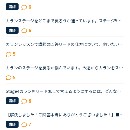
6
講師
カランステージをどこまで戻ろうか迷っています。ステージ5を受講していましたが、今年6月を最後に、復習の時間がとれなくて辛くなったため、カランを中断していました。ステージ5ではシャドーイングで講師につい...
6
講師
カランレッスンで講師の回答リードの仕方について、伺いたいと思います。カランを始めて5か月目ですが、いつも、こちらが言い始めるのを待たずにリードしてくれる数名のお気に入り講師に習っています。ステージが...
5
カランのステージを戻るか悩んでいます。今週からカランをステージ2から始め現在3回（レベルチェック除く）のレッスンを終えました。先生の言っていることやリードにはついていけていますが、即答しようとすると...
5
Stage4カランをリード無しで言えるようにするには、どんな復習をすれば良いでしょうか？daily revisionを、先生に待ってもらって、自分で答える努力をしています。オーディオに合わせて、ひたすらシャドウイング...
8
講師
【解決しました！ご回答本当にありがとうございました！】■効果的なカランレッスンの進め方について2020年1月からネイティブキャンプを始め、現在カランレッスンはステージ4の全復習直前段階です。毎回どうしても...
7
講師