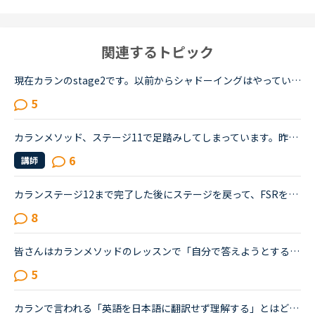
関連するトピック
現在カランのstage2です。以前からシャドーイングはやっていて、先に話してくれる先生だとその先生が話し始めたすぐ後に続いて話すことは出来るのですが、本日カランであたった先生は、質問後に私の回答を待つ先...
5
カランメソッド、ステージ11で足踏みしてしまっています。昨年9月にステージ3からはじめたカランで、ステージ9くらいから難しさを感じるようになりました。勢いでビジネスカランも終え、ただいまステージ11の終盤...
6
講師
カランステージ12まで完了した後にステージを戻って、FSRを繰り返している方のお話は、この掲示板でもいくつか伺っています。ですが、ステージ中盤６，７，８，あたりまで進んだ後、いったんステージを戻ってFSR...
8
皆さんはカランメソッドのレッスンで「自分で答えようとする」と「シャドーイングに徹する」のどちらの方針で臨んでいますか？（特にNew WordsよりDaily Revisionの場合）私は「自分で答えようとする」のほうなの...
5
カランで言われる「英語を日本語に翻訳せず理解する」とはどういうことですか？私自身はカラン1からはじめ、今はカラン5に入ったところです。聞きたいのは●英語のまま理解できているのか？日本語に翻訳してしまっ...