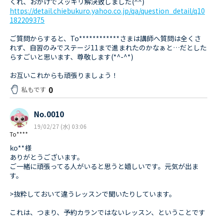
くれ、おかげでスッキリ解決致しました(^^)
https://detail.chiebukuro.yahoo.co.jp/qa/question_detail/q10
182209375
ご質問からすると、To************さまは講師へ質問は全くさ
れず、自習のみでステージ11まで進まれたのかなぁと…だとした
らすごいと思います、尊敬します(*^-^*)
お互いこれからも頑張りましょう！
0
私もです
No.0010
19/02/27 (水) 03:06
To****
ko**様
ありがとうございます。
ご一緒に頑張ってる人がいると思うと嬉しいです。元気が出ま
す。
>抜粋しておいて違うレッスンで聞いたりしています。
これは、つまり、予約カランではないレッスン、ということです