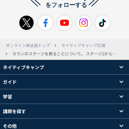
オンライン英会話トップ
ネイティブキャンプ広場
カランのステージを戻ることについて。 ステージ1から始めて11にはいりました。暗記は到底無理なので、先生のリードについてひたすらシャドウイングしています。ここに来て、文が長くなり、句動詞などもたくさん出てきて、復習しても復習しても、単語をなぞっているだけで自分の中に落ちていない感覚があります。そのため、レッスンの回数も数日に1回になりました。ひとつの目標としてステージ12を終えたいという強い思いをい持っています。でも、実際に話せるようになりたいだけなら、そんなにステージを進む必要はないということもネットには書かれていました。先日、ある先生から「カランは競争ではないですよ。途中でステージを戻った生徒さんもいますよ」と言われました。カランはステージを戻ることが可能です。ステージを戻ることについてのお考えや、もしも途中で戻られたかたがいらっしゃいましたら、お話を聞かせていただけたら嬉しいです。他の教材もあわせてレッスンしているので、リスニングも話すことも上達している手応えはあります。
ネイティブキャンプ
ガイド
学習
講師を探す
その他