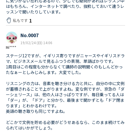
に気づかない恐れもあるので、少しでも疑問があればレッスン中
はもちろん、インターネットで調べたり、抜粋しておいて違うレ
ッスンで聞いたりしています。
1
私もです
No.0007
19/02/24 (日) 14:06
Mi****
ステージ12ですが、イギリス寄りですがニャースやイギリスドラ
マ、ビジネスメールで見るふつうの表現、単語ばかりです。
1周目はこの程度も分からなくて講師の説明聞くのもしんどかっ
たなぁーとしみじみします。大変でした。
リスニングの力は、音素を聴き分ける力と共に、自分の中に文例
が蓄積されることで上がりますよね。変な例ですが、京急の「ダ
ーシェリース」は、他の人はさっぱりですが、毎日乗ってる人は
「ダー」が、「ドア」と分かり、最後まで聞かずとも「ドア閉ま
ります」とわかるわけです。
英語の聴き取りも同じですよね。
どこかで文例を貯める必要がどうせあるなら、このまま続けてみ
られてはいかがでしょう。