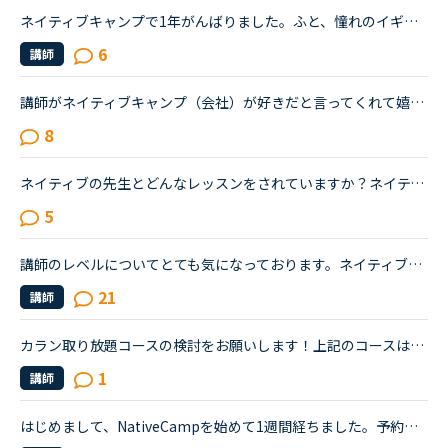
ネイティブキャンプで1年がんばりました。ふと、憧れのイギリスネイティブの先生と話す為にネイティブ受け放題オプションをつけようかと思いました。そこで試しにどれくらいの方が「今すぐレッスン」が可能か見て...
6
講師
講師がネイティブキャンプ（会社）が好きだと言ってくれて嬉しかったです。ネイティブキャンプに入会してから５ケ月の間お世話になっている大好きな講師が言うにはネイティブキャンプはこれまで働いたESL（第二言...
8
ネイティブの先生とどんなレッスンをされていますか？ネイティブキャンプ歴約2年6月のスピーキングテストレベル8、5月は5でした。カラン中断期はスピーキング・トピックトークなどをお気に入り先生(100コイン)で...
5
講師のレベルについてとても気になっております。ネイティブキャンプをはじめて3年です。文法と発音の基礎から始めてきたおかげで、段々と言いたいことを表現でき、先生の話していることもほぼ理解できるようにな...
21
講師
カラン取り放題コースの検討をお願いします！上記のコースはどう思いますか？月会費の希望など聞かせて下さい！私は朝晩2回ずつの一日4回受講したいです。でも、このペースで受講したら、1カ月で2万円を余裕で超...
1
講師
はじめまして、NativeCampを始めて1週間経ちました。予約無しでちょっとした空き時間にレッスンできるのが気に入っています。ところが、時間帯によるのでしょうか、今すぐレッスンしたいと思ってもなかなか講師が...