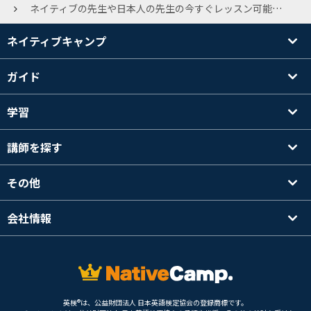
ネイティブの先生や日本人の先生の今すぐレッスン可能がかなり増えてきて、こんなに贅沢なレッスン受け放題って凄すぎます。私は、入会する前は、レッスン取り放題だから、どの先生に当たるか全くわからないシステムだと思っていたので実際始めたら、自分で選べるので驚きました。まえに他のオンライン英会話していて、一日一回で同じ価格でした。更に先生の質ははるかにこちらのほうが上です。値上げもありましたがこれだけの内容をこの価格で提供できる事につくづく驚きます。オフィスの先生が看板講師なので先生方のハードワークあってのネイティブキャンプですね、ありがとうございます
ネイティブキャンプ
ガイド
学習
講師を探す
その他
会社情報
英検®は、公益財団法人 日本英語検定協会の登録商標です。