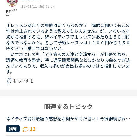
19/01/11 (金) 03:04
Ka****
**
１レッスンあたりの報酬はいくらなのか？ 講師に聞いてもこの
件は禁止されているようで教えてもらえません。が、いろいろな
点から推測するに、非ネイティブで１レッスンあたり１５０円位
なのではないかと。そして予約レッスンは＋１００円から１５０
円くらい上乗せではないかと。
いずれにしても「７０億人の人達と交流する」が社是であり、
講師の教育や整備、特に通信機器関係などにかなりお金をつぎ込
んでいるようで、収入も多いが支出も多いのではと推測していま
す。
1
私もです
関連するトピック
ネイティブ受け放題の感想をお聞かせください！今後継続されるかどうかとその理由も知りたいです。ネイティブ受け放題良かった、合わなかったなどまたネイティブ講師ならではの良さ、やその反対などみなさまの感...
13
講師