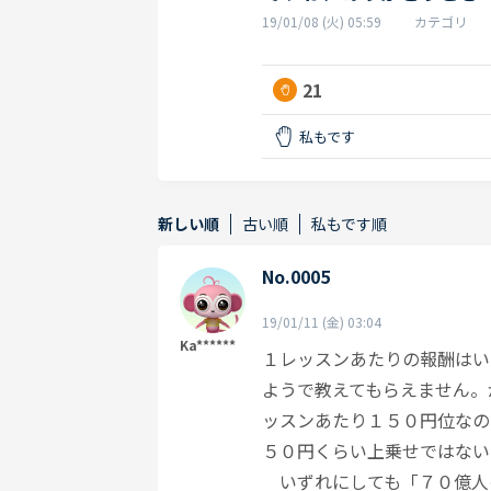
19/01/08 (火) 05:59
カテゴリ
21
私もです
新しい順
古い順
私もです順
No.0005
19/01/11 (金) 03:04
Ka******
１レッスンあたりの報酬はい
ようで教えてもらえません。
ッスンあたり１５０円位なの
５０円くらい上乗せではない
いずれにしても「７０億人