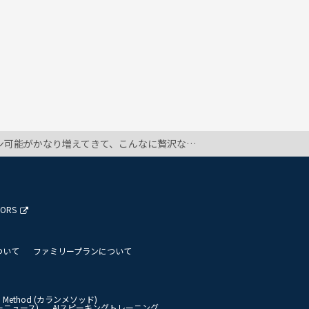
、一日一回で同じ価格でした。更に先生の質ははるかにこちらのほうが上です。値上げもありましたがこれだけの内容をこの価格で提供できる事につくづく驚きます。オフィスの先生が看板講師なので先生方のハードワークあってのネイティブキャンプですね、ありがとうございます
TORS
ついて
ファミリープランについて
an Method (カランメソッド)
イリーニュース)
AIスピーキングトレーニング