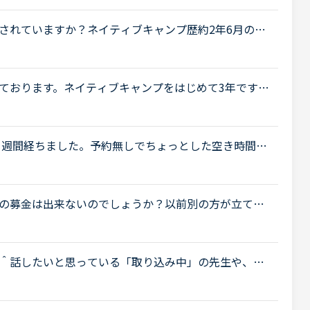
されていますか？ネイティブキャンプ歴約2年6月のス
でした。カラン中断期はスピーキング・トピックトーク
.
ております。ネイティブキャンプをはじめて3年です。
げで、段々と言いたいことを表現でき、先生の話して
めて1週間経ちました。予約無しでちょっとした空き時間に
。ところが、時間帯によるのでしょうか、今すぐレッ
.
の募金は出来ないのでしょうか？以前別の方が立てた
.net/user/message-board/detail/842" target="_bl
er/message-board/detail/842</a> セブの火災について <a
bu/loca..." target="_blank">http://www.sunstar.co
＾話したいと思っている「取り込み中」の先生や、「5
「今すぐレッスン可能」になったら、目立つカラーで