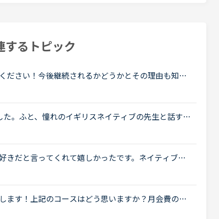
連するトピック
ください！今後継続されるかどうかとその理由も知り
た、合わなかったなどまたネイティブ講師ならではの
した。ふと、憧れのイギリスネイティブの先生と話す為
けようかと思いました。そこで試しにどれくらいの方
好きだと言ってくれて嬉しかったです。ネイティブキ
話になっている大好きな講師が言うにはネイティブキ
.
します！上記のコースはどう思いますか？月会費の希
ずつの一日4回受講したいです。でも、このペースで受