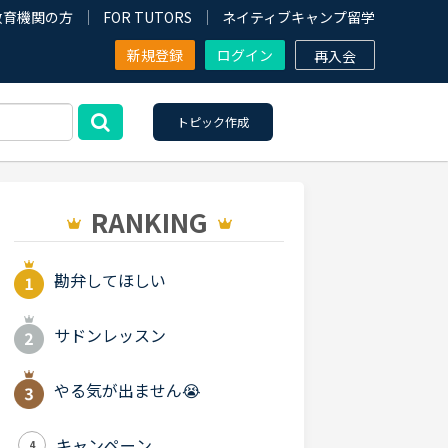
教育機関の方
FOR TUTORS
ネイティブキャンプ留学
新規登録
ログイン
再入会
トピック作成
RANKING
勘弁してほしい
サドンレッスン
やる気が出ません😭
キャンペーン
4