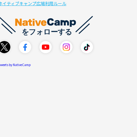
ネイティブキャンプ広場利用ルール
weets by NativeCamp