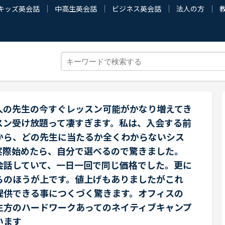
キッズ英会話
中高生英会話
ビジネス英会話
法人の方
人の先生の今すぐレッスン可能がかなり増えてき
スン受け放題って凄すぎます。私は、入会する前
から、どの先生に当たるか全くわからないシス
実際始めたら、自分で選べるので驚きました。
会話していて、一日一回で同じ価格でした。更に
らのほうが上です。値上げもありましたがこれ
提供できる事につくづく驚きます。オフィスの
生方のハードワークあってのネイティブキャンプ
います