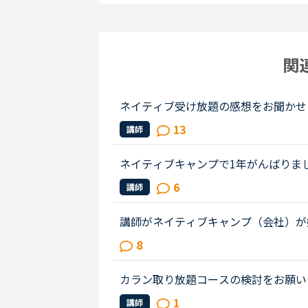
関
ネイティブ受け放題の感想をお聞かせ
たいです。ネイティブ受け放題良かっ
13
講師
良さ、やその反対などみなさまの感...
ネイティブキャンプで1年がんばりま
にネイティブ受け放題オプションをつ
6
講師
が「今すぐレッスン」が可能か見て...
講師がネイティブキャンプ（会社）が
ャンプに入会してから５ケ月の間お世
8
ャンプはこれまで働いたESL（第二言..
カラン取り放題コースの検討をお願い
望など聞かせて下さい！私は朝晩2回
1
講師