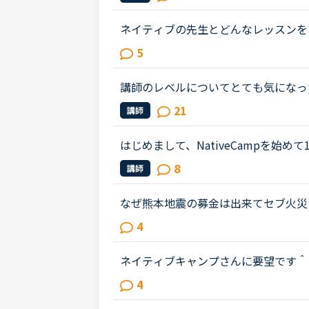
講したら、1カ月で2万円を余裕で超...
ネイティブの先生とどんなレッスンを
ピーキングテストレベル8、5月は5
5
などをお気に入り先生(100コイン)で..
講師のレベルについてとても気になっ
文法と発音の基礎から始めてきたおか
21
講師
いることもほぼ理解できるようにな...
はじめまして、NativeCampを始
レッスンできるのが気に入っています
8
講師
スンしたいと思ってもなかなか講師が..
なぜ熊本地震の募金は出来てセブ火災
トピックで <a href="https://nativecamp
4
ank">https://nativecamp.net/us
href="http://www.sunstar.com.ph/ce
ネイティブキャンプさんに要望です＾
m.ph/cebu/loca...</a>
分以内にレッスン可能」状態の先生が
4
の通知がポップアップされるように...