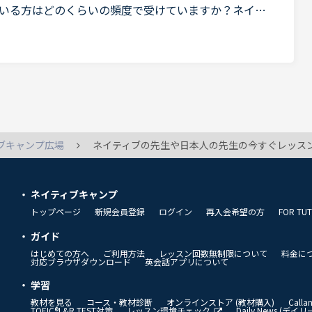
いる方はどのくらいの頻度で受けていますか？ネイテ
が基本的に予約しないと受けられないですよね。予約
ブキャンプ広場
ネイティブの先生や日本人の先生の今すぐレッスン可能がかなり増えてきて、こんなに贅沢なレッスン受け放題って凄すぎます。私は、入会する前は、レッスン取り放題だから、どの先生に当たるか全くわからないシステムだと思っていたので実際始めたら、自分で選べるので驚きました。まえに他のオンライン英会話していて
ネイティブキャンプ
トップページ
新規会員登録
ログイン
再入会希望の方
FOR TU
ガイド
はじめての方へ
ご利用方法
レッスン回数無制限について
料金に
対応ブラウザダウンロード
英会話アプリについて
学習
教材を見る
コース・教材診断
オンラインストア (教材購入)
Call
TOEIC®L&R TEST対策
レッスン環境チェック
Daily News (デ