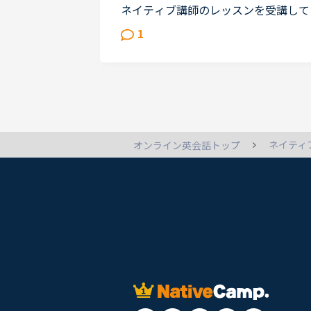
ネイティブ講師のレッスンを受講して
ィブ講師のレッスンを受けたいのです
1
するにはコインが必要で５００コイ...
ネイティ
オンライン英会話トップ