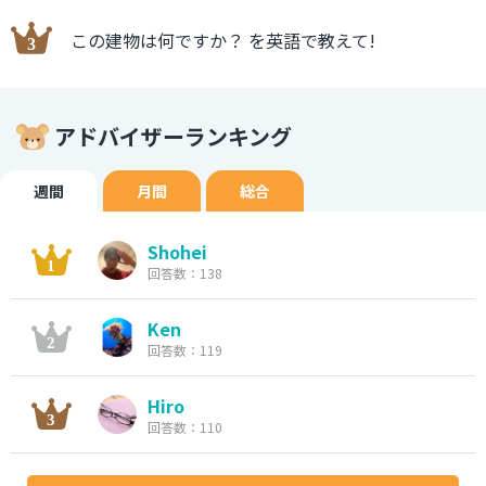
この建物は何ですか？ を英語で教えて!
アドバイザーランキング
週間
月間
総合
Shohei
回答数：138
Ken
回答数：119
Hiro
回答数：110