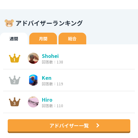
アドバイザーランキング
週間
月間
総合
Shohei
回答数：138
Ken
回答数：119
Hiro
回答数：110
アドバイザー一覧