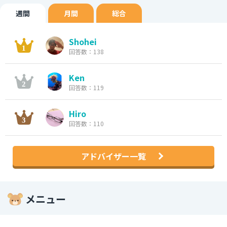
週間
月間
総合
Shohei
回答数：138
Ken
回答数：119
Hiro
回答数：110
アドバイザー一覧
メニュー