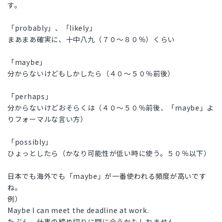
す。
「probably」、「likely」
まあまあ確実に、十中八九（７０〜８０％）くらい
「maybe」
分からないけどもしかしたら（４０〜５０％前後）
「perhaps」
分からないけどおそらくは（４０〜５０％前後、「maybe」よ
りフォーマルな言い方）
「possibly」
ひょっとしたら（かなり可能性が低い時に使う。５０％以下）
日本でも海外でも「maybe」が一番使われる頻度が高いです
ね。
例）
Maybe I can meet the deadline at work.
たぶん、仕事の締め切りに間に合うかもしれません。