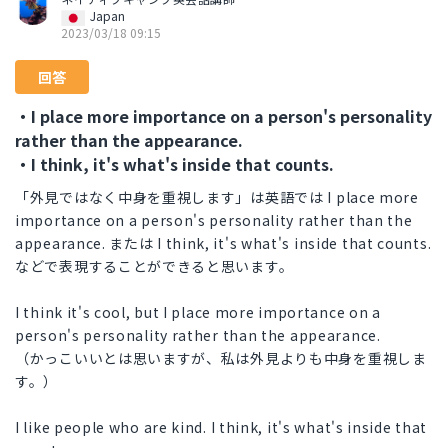
Japan
2023/03/18 09:15
回答
・I place more importance on a person's personality
rather than the appearance.
・I think, it's what's inside that counts.
「外見ではなく中身を重視します」は英語では I place more
importance on a person's personality rather than the
appearance. または I think, it's what's inside that counts.
などで表現することができると思います。
I think it's cool, but I place more importance on a
person's personality rather than the appearance.
（かっこいいとは思いますが、私は外見よりも中身を重視しま
す。）
I like people who are kind. I think, it's what's inside that