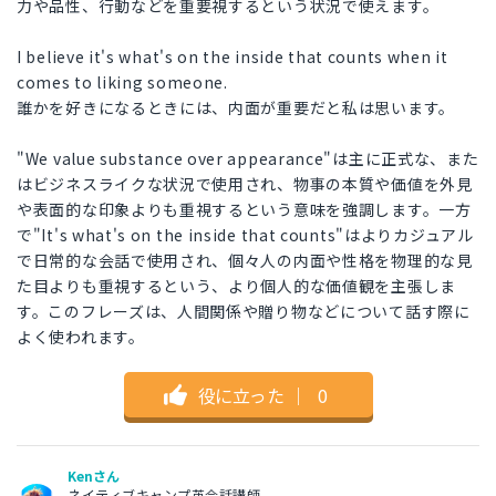
力や品性、行動などを重要視するという状況で使えます。
I believe it's what's on the inside that counts when it
comes to liking someone.
誰かを好きになるときには、内面が重要だと私は思います。
"We value substance over appearance"は主に正式な、また
はビジネスライクな状況で使用され、物事の本質や価値を外見
や表面的な印象よりも重視するという意味を強調します。一方
で"It's what's on the inside that counts"はよりカジュアル
で日常的な会話で使用され、個々人の内面や性格を物理的な見
た目よりも重視するという、より個人的な価値観を主張しま
す。このフレーズは、人間関係や贈り物などについて話す際に
よく使われます。
役に立った
｜
0
Kenさん
ネイティブキャンプ英会話講師