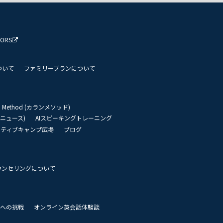
TORS
ついて
ファミリープランについて
an Method (カランメソッド)
リーニュース)
AIスピーキングトレーニング
イティブキャンプ広場
ブログ
ウンセリングについて
 世界への挑戦
オンライン英会話体験談