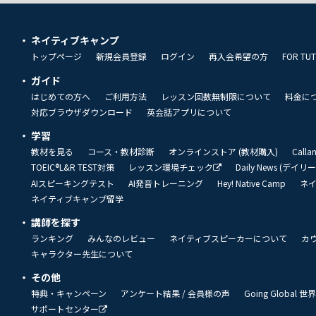
ネイティブキャンプ
トップページ
新規会員登録
ログイン
再入会希望の方
FOR TU
ガイド
はじめての方へ
ご利用方法
レッスン回数無制限について
料金に
対応ブラウザダウンロード
英会話アプリについて
学習
教材を見る
コース・教材診断
オンラインストア (教材購入)
Call
TOEIC®L&R TEST対策
レッスン環境チェック
Daily News (デイ
AIスピーキングテスト
AI発音トレーニング
Hey! Native Camp
ネ
ネイティブキャンプ留学
講師を探す
ランキング
みんなのレビュー
ネイティブスピーカーについて
カ
キャラクター先生について
その他
特典・キャンペーン
アンケート結果 / 会員様の声
Going Global
サポートセンター