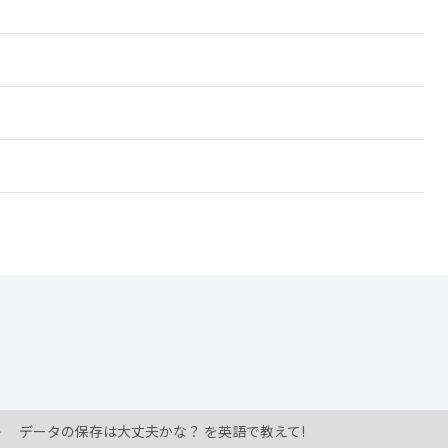
!
データの保存は大丈夫かな？ を英語で教えて!