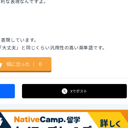
便利な表現なんですよ。
と表現しています。
う「大丈夫」と同じくらい汎用性の高い英単語です。
役に立った
｜
0
Xで
ポスト