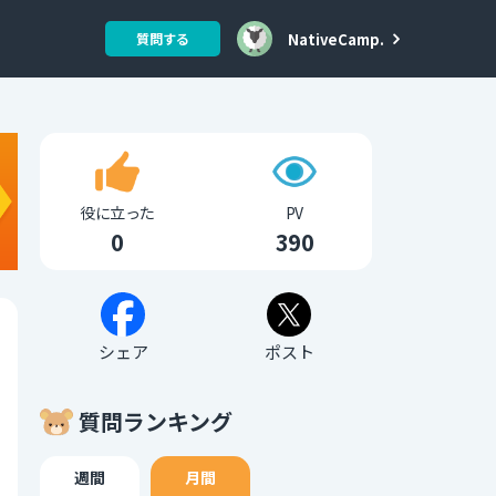
NativeCamp.
質問する
役に立った
PV
0
390
シェア
ポスト
質問ランキング
週間
月間