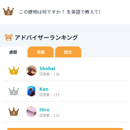
この建物は何ですか？ を英語で教えて!
アドバイザーランキング
週間
月間
総合
Shohei
回答数：138
Ken
回答数：119
Hiro
回答数：110