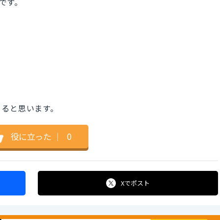
様です。
じると思います。
役に立った
｜
0
Xで
ポスト