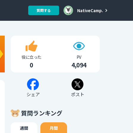
NativeCamp.
質問する
役に立った
PV
0
4,094
シェア
ポスト
質問ランキング
週間
月間