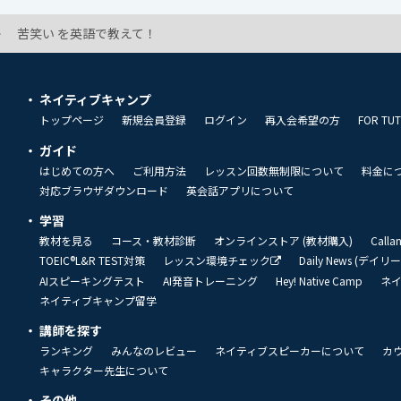
苦笑い を英語で教えて！
ネイティブキャンプ
トップページ
新規会員登録
ログイン
再入会希望の方
FOR TU
ガイド
はじめての方へ
ご利用方法
レッスン回数無制限について
料金に
対応ブラウザダウンロード
英会話アプリについて
学習
教材を見る
コース・教材診断
オンラインストア (教材購入)
Call
TOEIC®L&R TEST対策
レッスン環境チェック
Daily News (デイ
AIスピーキングテスト
AI発音トレーニング
Hey! Native Camp
ネ
ネイティブキャンプ留学
講師を探す
ランキング
みんなのレビュー
ネイティブスピーカーについて
カ
キャラクター先生について
その他