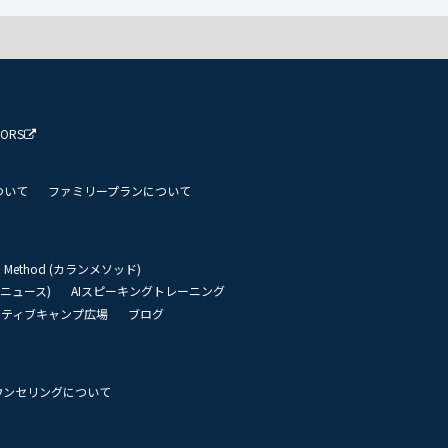
TORS
ついて
ファミリープランについて
an Method (カランメソッド)
リーニュース)
AIスピーキングトレーニング
イティブキャンプ広場
ブログ
ウンセリングについて