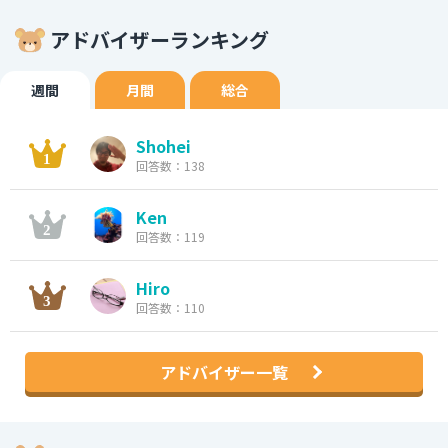
アドバイザーランキング
週間
月間
総合
Shohei
回答数：138
Ken
回答数：119
Hiro
回答数：110
アドバイザー一覧