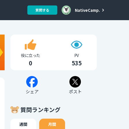
NativeCamp.
質問する
役に立った
PV
0
535
シェア
ポスト
質問ランキング
週間
月間