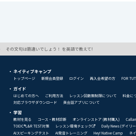
その文句は筋違いでしょう！ を英語で教えて!
ネイティブキャンプ
トップページ
新規会員登録
ログイン
再入会希望の方
FOR TU
ガイド
はじめての方へ
ご利用方法
レッスン回数無制限について
料金に
対応ブラウザダウンロード
英会話アプリについて
学習
教材を見る
コース・教材診断
オンラインストア (教材購入)
Call
TOEIC®L&R TEST対策
レッスン環境チェック
Daily News (デイ
AIスピーキングテスト
AI発音トレーニング
Hey! Native Camp
ネ