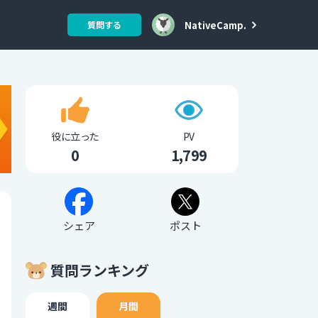
NativeCamp.
質問する
役に立った
PV
0
1,799
シェア
ポスト
質問ランキング
週間
月間