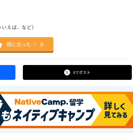
そういえば、など）
役に立った
｜
0
Xで
ポスト