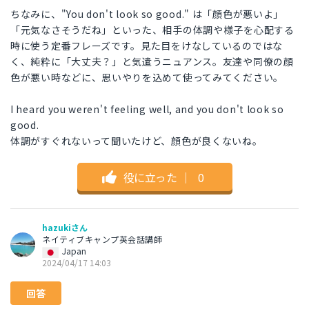
ちなみに、"You don't look so good." は「顔色が悪いよ」
「元気なさそうだね」といった、相手の体調や様子を心配する
時に使う定番フレーズです。見た目をけなしているのではな
く、純粋に「大丈夫？」と気遣うニュアンス。友達や同僚の顔
色が悪い時などに、思いやりを込めて使ってみてください。
I heard you weren't feeling well, and you don't look so
good.
体調がすぐれないって聞いたけど、顔色が良くないね。
役に立った
｜
0
hazukiさん
ネイティブキャンプ英会話講師
Japan
2024/04/17 14:03
回答