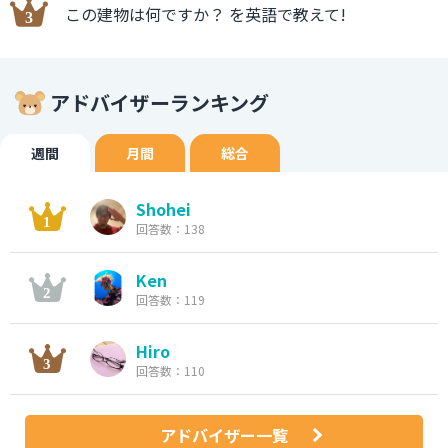
この建物は何ですか？ を英語で教えて!
アドバイザーランキング
週間
月間
総合
Shohei
回答数：138
Ken
回答数：119
Hiro
回答数：110
アドバイザー一覧