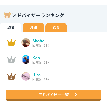
アドバイザーランキング
週間
月間
総合
Shohei
回答数：138
Ken
回答数：119
Hiro
回答数：110
アドバイザー一覧