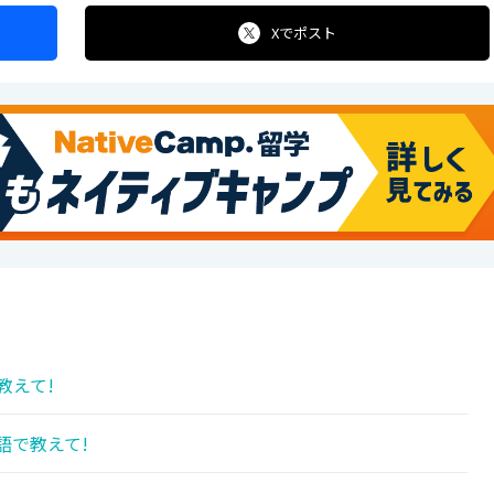
Xで
ポスト
教えて!
語で教えて!