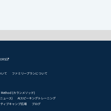
TORS
ついて
ファミリープランについて
an Method (カランメソッド)
リーニュース)
AIスピーキングトレーニング
イティブキャンプ広場
ブログ