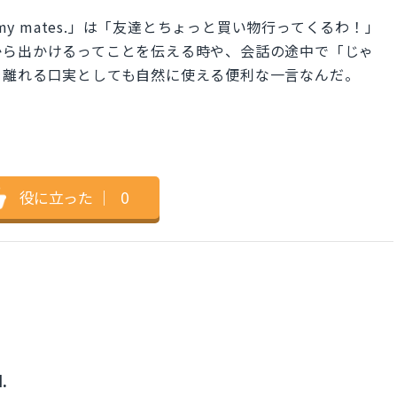
 with my mates.」は「友達とちょっと買い物行ってくるわ！」
から出かけるってことを伝える時や、会話の途中で「じゃ
を離れる口実としても自然に使える便利な一言なんだ。
役に立った
｜
0
.