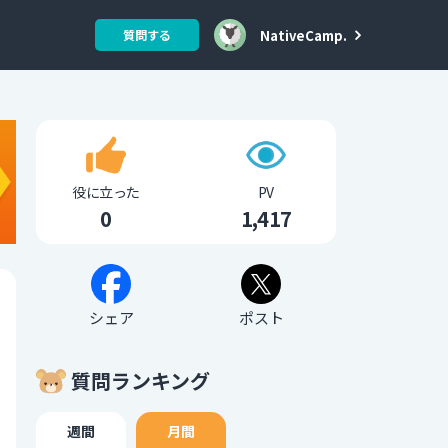
NativeCamp.
質問する
役に立った
PV
0
1,417
シェア
ポスト
質問ランキング
週間
月間