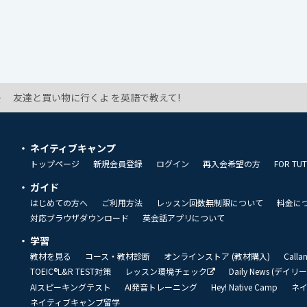
友達と買い物に行くよ を英語で教えて!
ネイティブキャンプ
トップページ
新規会員登録
ログイン
再入会希望の方
FOR TU
ガイド
はじめての方へ
ご利用方法
レッスン回数無制限について
料金に
対応ブラウザダウンロード
英会話アプリについて
学習
教材を見る
コース・教材診断
オンラインストア (教材購入)
Call
TOEIC®L&R TEST対策
レッスン環境チェック
Daily News (デイ
AIスピーキングテスト
AI発音トレーニング
Hey! Native Camp
ネ
ネイティブキャンプ留学