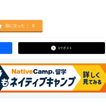
役に立った
｜
0
Xで
ポスト