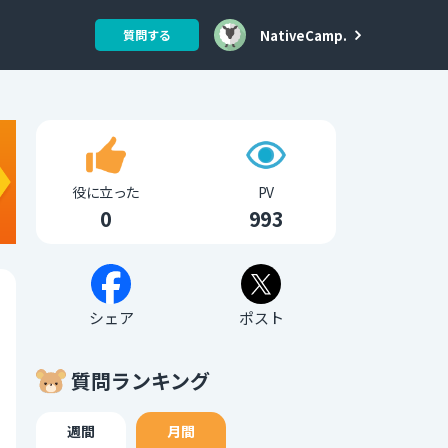
NativeCamp.
質問する
役に立った
PV
0
993
シェア
ポスト
質問ランキング
週間
月間