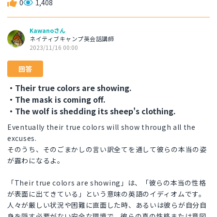
0
1,408
Kawanoさん
ネイティブキャンプ英会話講師
2023/11/16 00:00
回答
・Their true colors are showing.
・The mask is coming off.
・The wolf is shedding its sheep's clothing.
Eventually their true colors will show through all the
excuses.
そのうち、そのごまかしの言い訳全てを通して彼らの本当の姿
が露わになるよ。
「Their true colors are showing」は、「彼らの本当の性格
が表面に出てきている」という意味の英語のイディオムです。
人々が厳しい状況や困難に直面した時、あるいは彼らが自分自
身を隠す必要がない安全な環境で、彼らの真の性格または意図