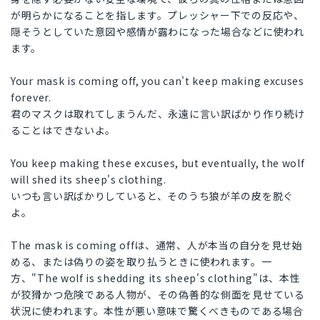
が明らかになることを指します。プレッシャー下での反応や、
隠そうとしていた意図や感情が露わになった場合などに使われ
ます。
Your mask is coming off, you can't keep making excuses
forever.
君のマスクは取れてしまうんだ、永遠に言い訳ばかり作り続け
ることはできないよ。
You keep making these excuses, but eventually, the wolf
will shed its sheep's clothing.
いつも言い訳ばかりしていると、そのうち狼が羊の皮を脱ぐ
よ。
The mask is coming offは、通常、人が本当の自分を見せ始
める、または偽りの姿を取り払うときに使われます。一
方、"The wolf is shedding its sheep's clothing"は、本性
が狡猾かつ危険である人物が、その偽善的な側面を見せている
状況に使われます。本性が悪い意味で驚くべきものである場合