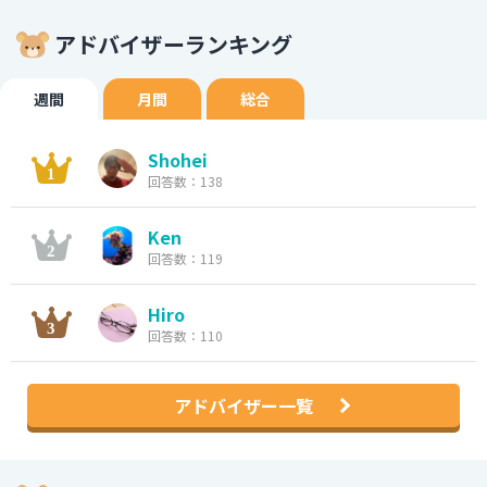
アドバイザーランキング
週間
月間
総合
Shohei
回答数：138
Ken
回答数：119
Hiro
回答数：110
アドバイザー一覧