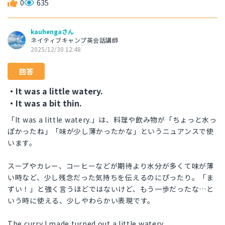
0
635
kauhengaさん
ネイティブキャンプ英会話講師
2025/12/30 12:48
回答
・It was a little watery.
・It was a bit thin.
「It was a little watery.」は、料理や飲み物が「ちょっと水っ
ぽかったね」「味が少し薄かったかな」というニュアンスで使
います。
スープやカレー、コーヒーなどが期待より水分が多くて味が薄
い時など、少し残念だった気持ちを伝えるのにぴったり。「ま
ずい！」と強く言うほどではないけど、もう一歩だったな…と
いう時に使える、少しやわらかい表現です。
The curry I made turned out a little watery.