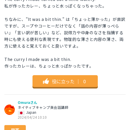
私が作ったカレー、ちょっと水っぽくなっちゃった。
ちなみに、"It was a bit thin." は「ちょっと薄かった」が直訳
ですが、スープやコーヒーだけでなく「話の内容が薄っぺら
い」「言い訳が苦しい」など、説得力や中身のなさを指摘する
時にも使える便利な表現です。物理的な薄さと内容の薄さ、両
方に使えると覚えておくと良いですよ。
The curry I made was a bit thin.
作ったカレーは、ちょっと水っぽかったです。
役に立った
｜
0
Omuraさん
ネイティブキャンプ英会話講師
Japan
2024/04/24 10:10