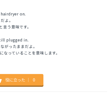
 hairdryer on.
まだよ。
ていると言う意味です。
till plugged in.
つながったままだよ。
のままになっていることを意味します。
役に立った
｜
0