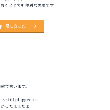
ておくととても便利な表現です。
役に立った
｜
0
受動態で言います。
is still plugged in.
繋がったままだよ。」