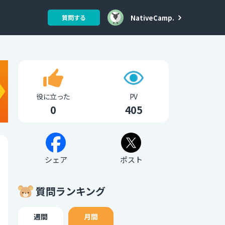
NativeCamp.
質問する
役に立った
PV
0
405
シェア
ポスト
質問ランキング
週間
月間