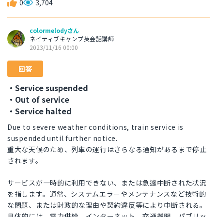
0
3,704
colormelodyさん
ネイティブキャンプ英会話講師
2023/11/16 00:00
回答
・Service suspended
・Out of service
・Service halted
Due to severe weather conditions, train service is
suspended until further notice.
重大な天候のため、列車の運行はさらなる通知があるまで停止
されます。
サービスが一時的に利用できない、または急遽中断された状況
を指します。通常、システムエラーやメンテナンスなど技術的
な問題、または財政的な理由や契約違反等により中断される。
具体的には、電力供給、インターネット、交通機関、パブリッ