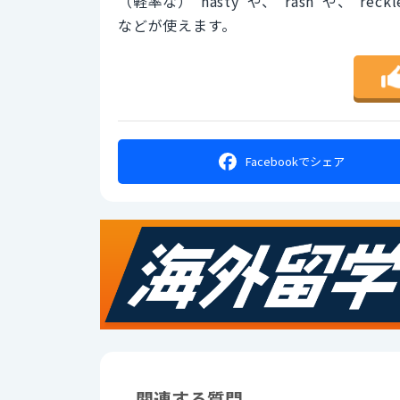
（軽率な）"hasty"や、"rash"や、"reckles
などが使えます。
Facebookで
シェア
関連する質問