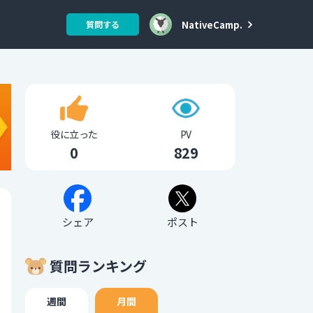
NativeCamp.
質問する
役に立った
PV
0
829
シェア
ポスト
質問ランキング
週間
月間