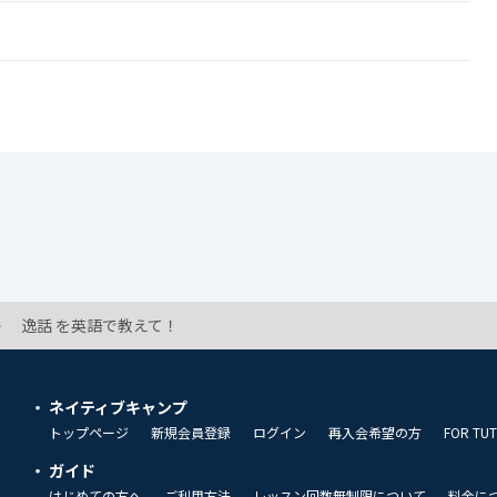
逸話 を英語で教えて！
ネイティブキャンプ
トップページ
新規会員登録
ログイン
再入会希望の方
FOR TU
ガイド
はじめての方へ
ご利用方法
レッスン回数無制限について
料金に