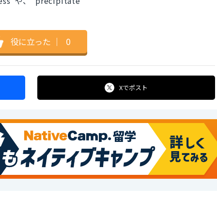
s"や、"precipitate"
役に立った
｜
0
Xで
ポスト