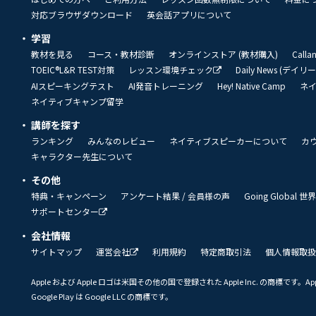
対応ブラウザダウンロード
英会話アプリについて
学習
教材を見る
コース・教材診断
オンラインストア (教材購入)
Call
TOEIC®L&R TEST対策
レッスン環境チェック
Daily News (デイ
AIスピーキングテスト
AI発音トレーニング
Hey! Native Camp
ネ
ネイティブキャンプ留学
講師を探す
ランキング
みんなのレビュー
ネイティブスピーカーについて
カ
キャラクター先生について
その他
特典・キャンペーン
アンケート結果 / 会員様の声
Going Global
サポートセンター
会社情報
サイトマップ
運営会社
利用規約
特定商取引法
個人情報取扱
Apple および Apple ロゴは米国その他の国で登録された Apple Inc. の商標です。App 
Google Play は Google LLC の商標です。