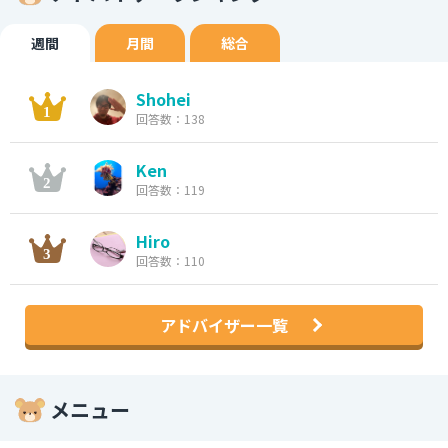
週間
月間
総合
Shohei
回答数：138
Ken
回答数：119
Hiro
回答数：110
アドバイザー一覧
メニュー