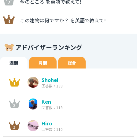
今のところ を英語で教えて!
この建物は何ですか？ を英語で教えて!
アドバイザーランキング
週間
月間
総合
Shohei
回答数：138
Ken
回答数：119
Hiro
回答数：110