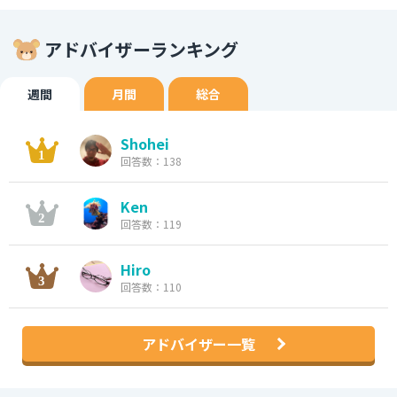
アドバイザーランキング
週間
月間
総合
Shohei
回答数：138
Ken
回答数：119
Hiro
回答数：110
アドバイザー一覧