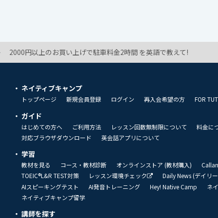
2000円以上のお買い上げで駐車料金2時間 を英語で教えて!
ネイティブキャンプ
トップページ
新規会員登録
ログイン
再入会希望の方
FOR TU
ガイド
はじめての方へ
ご利用方法
レッスン回数無制限について
料金に
対応ブラウザダウンロード
英会話アプリについて
学習
教材を見る
コース・教材診断
オンラインストア (教材購入)
Call
TOEIC®L&R TEST対策
レッスン環境チェック
Daily News (デイ
AIスピーキングテスト
AI発音トレーニング
Hey! Native Camp
ネ
ネイティブキャンプ留学
講師を探す