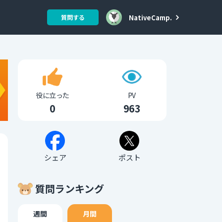
NativeCamp.
質問する
役に立った
PV
0
963
シェア
ポスト
質問ランキング
週間
月間