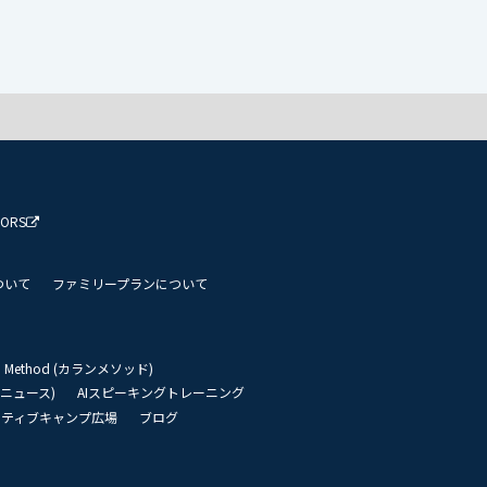
TORS
ついて
ファミリープランについて
an Method (カランメソッド)
リーニュース)
AIスピーキングトレーニング
イティブキャンプ広場
ブログ