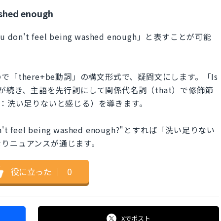
ashed enough
on't feel being washed enough」と表すことが可能
「there+be動詞」の構文形式で、疑問文にします。「Is
こか）が続き、主語を先行詞にして関係代名詞（that）で修飾節
d enough：洗い足りないと感じる）を導きます。
 don't feel being washed enough?"とすれば「洗い足りない
なりニュアンスが通じます。
役に立った
｜
0
Xで
ポスト