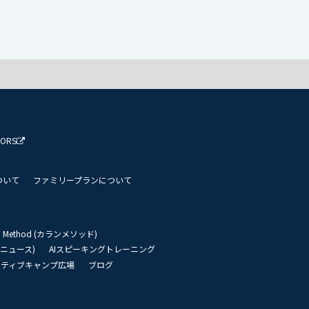
TORS
ついて
ファミリープランについて
an Method (カランメソッド)
リーニュース)
AIスピーキングトレーニング
イティブキャンプ広場
ブログ