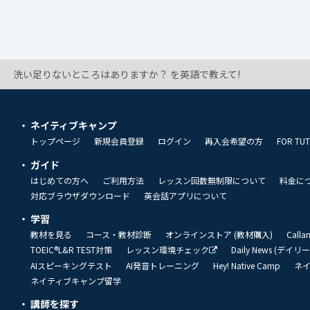
洗い足りないところはありますか？ を英語で教えて!
ネイティブキャンプ
トップページ
新規会員登録
ログイン
再入会希望の方
FOR TU
ガイド
はじめての方へ
ご利用方法
レッスン回数無制限について
料金に
対応ブラウザダウンロード
英会話アプリについて
学習
教材を見る
コース・教材診断
オンラインストア (教材購入)
Call
TOEIC®L&R TEST対策
レッスン環境チェック
Daily News (デイ
AIスピーキングテスト
AI発音トレーニング
Hey! Native Camp
ネ
ネイティブキャンプ留学
講師を探す