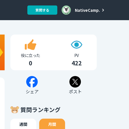
NativeCamp.
質問する
役に立った
PV
0
422
シェア
ポスト
質問ランキング
週間
月間