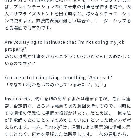
ば、プレゼンテーションの中で未来の計画を予告する時や、友
人にサプライズのヒントを出す時など、様々なシチュエーショ
ンで使えます。直接的表現が難しい場合や、リーダーシップを
とる場面でも有効です。
Are you trying to insinuate that I'm not doing my job
properly?
あなたは私が仕事をきちんとやっていないとでもほのめかして
いるのですか？
You seem to be implying something. What is it?
「あなたは何かをほのめかしているみたい。何？」
Insinuateは、何かをほのめかすまたは暗示するが、それは通
常、否定的な、あるいは悪意のある意図を持つもので、同時に
その情報の信憑性に疑問を投げかけます。たとえば、「彼は私
が詐欺師であることをほのめかしていた」といった使い方が考
えられます。一方、"imply"は、言葉により明示的に情報を示
すことなく、何かを示唆または暗示します。「彼の言動から、