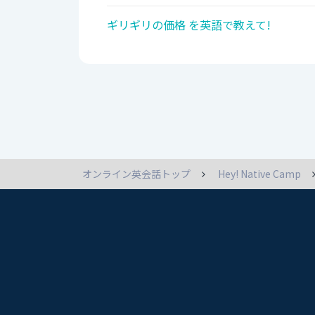
ギリギリの価格 を英語で教えて!
オンライン英会話トップ
Hey! Native Camp