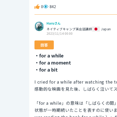
0
842
Haruさん
ネイティブキャンプ英会話講師
Japan
2023/11/14 00:00
回答
・for a while
・for a moment
・for a bit
I cried for a while after watching the
感動的な映画を見た後、しばらく泣いて
「for a while」の意味は「しばら
状態が一時期続いたことを表すのに使いま
was reading the book for a