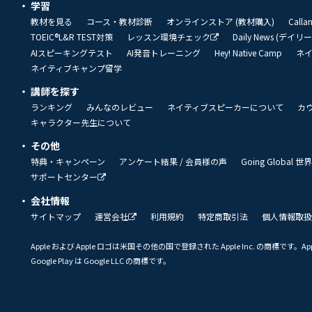
学習
教材を見る
コース・教材診断
オンラインストア (教材購入)
Call
TOEIC®L&R TEST対策
レッスン環境チェック
Daily News (デイ
AIスピーキングテスト
AI発音トレーニング
Hey! Native Camp
ネ
ネイティブキャンプ留学
講師を探す
ランキング
みんなのレビュー
ネイティブスピーカーについて
カ
キャラクター先生について
その他
特典・キャンペーン
アンケート結果 / 会員様の声
Going Global
サポートセンター
会社情報
サイトマップ
運営会社
利用規約
特定商取引法
個人情報取扱
Apple および Apple ロゴは米国その他の国で登録された Apple Inc. の商標です。App 
Google Play は Google LLC の商標です。