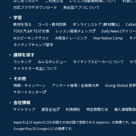
はじめての方へ
ご利用方法
レッスン回数無制限について
料金に
対応ブラウザダウンロード
英会話アプリについて
学習
教材を見る
コース・教材診断
オンラインストア (教材購入)
Call
TOEIC®L&R TEST対策
レッスン環境チェック
Daily News (デイ
AIスピーキングテスト
AI発音トレーニング
Hey! Native Camp
ネ
ネイティブキャンプ留学
講師を探す
ランキング
みんなのレビュー
ネイティブスピーカーについて
カ
キャラクター先生について
その他
特典・キャンペーン
アンケート結果 / 会員様の声
Going Global
サポートセンター
会社情報
サイトマップ
運営会社
利用規約
特定商取引法
個人情報取扱
Apple および Apple ロゴは米国その他の国で登録された Apple Inc. の商標です。App 
Google Play は Google LLC の商標です。