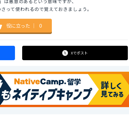
us」は悪意のあるという意味ですが、
合わさって使われるので覚えておきましょう。
役に立った
｜
0
Xで
ポスト