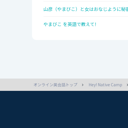
山彦（やまびこ）と女はおなじように秘密
やまびこ を英語で教えて!
オンライン英会話トップ
Hey! Native Camp