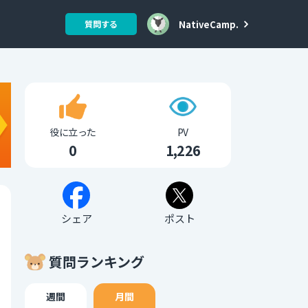
NativeCamp.
質問する
役に立った
PV
0
1,226
シェア
ポスト
質問ランキング
週間
月間