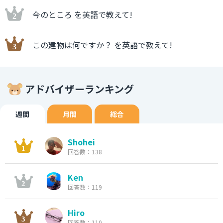
今のところ を英語で教えて!
この建物は何ですか？ を英語で教えて!
アドバイザーランキング
週間
月間
総合
Shohei
回答数：138
Ken
回答数：119
Hiro
回答数：110