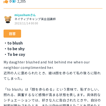
0
2,205
miyashumさん
ネイティブキャンプ英会話講師
2023/11/14 00:00
回答
・to blush
・to be shy
・To be coy
My daughter blushed and hid behind me when our
neighbor complimented her.
近所の人に褒められたとき、娘は顔を赤らめて私の後ろに隠れ
てしまった。
「to blush」は「顔を赤らめる」という意味で、恥ずかしい、
照れる、興奮するなど感情が高まる状態を表します。具体的な
シチュエーションでは、好きな人に告白されたときや、自分の
秘密が明かされたとき、または自分が間違えたことを認めたと