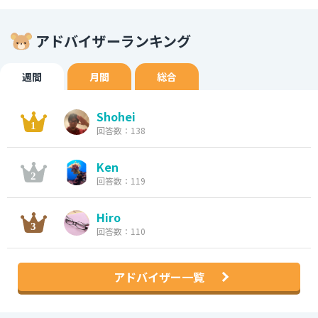
アドバイザーランキング
週間
月間
総合
Shohei
回答数：138
Ken
回答数：119
Hiro
回答数：110
アドバイザー一覧