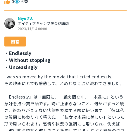
0
638
Miyuさん
ネイティブキャンプ英会話講師
2023/11/14 00:00
回答
・Endlessly
・Without stopping
・Unceasingly
I was so moved by the movie that I cried endlessly.
その映画にとても感動して、とめどなく涙が流れてきました。
「Endlessly」は「無限に」「絶え間なく」「永遠に」という
意味を持つ英単語です。時が止まらないこと、何かがずっと続
き、終わりが見えない状態を表現する際に使います。「彼は私
の質問に終わりなく答えた」「彼女は永遠に美しい」といった
形で用いられます。感情や状況の強調にも用いられ、例えば
「彼は絶え間なく彼女のことを愛している」などと愛情の深さ