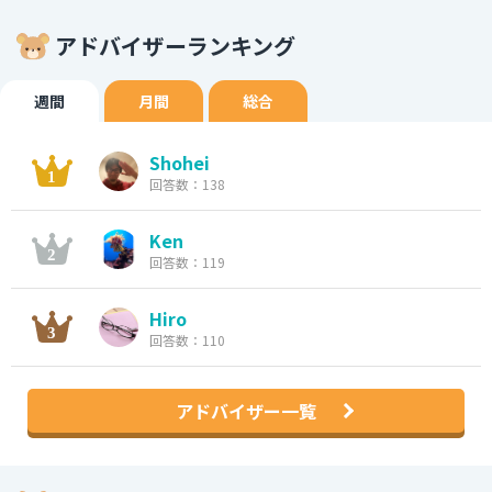
アドバイザーランキング
週間
月間
総合
Shohei
回答数：138
Ken
回答数：119
Hiro
回答数：110
アドバイザー一覧