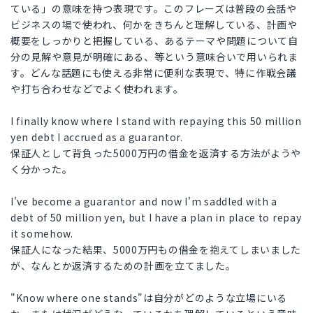
ている」の意味を持つ表現です。このフレーズは普段の会話や
ビジネスの場で使われ、何かをきちんと理解している、計画や
概要をしっかりと把握している、あるテーマや問題について自
分の見解や意見が明確にある、等という意味合いで用いられま
す。どんな話題にも使える非常に便利な表現で、特に作戦会議
や打ち合わせなどでよく使われます。
I finally know where I stand with repaying this 50 million
yen debt I accrued as a guarantor.
保証人として背負った5000万円の借金を返済する方法がようや
く分かった。
I've become a guarantor and now I'm saddled with a
debt of 50 million yen, but I have a plan in place to repay
it somehow.
保証人になった結果、5000万円もの借金を抱えてしまいました
が、なんとか返済するための計画を立てました。
"Know where one stands"は自分がどのような立場にいる