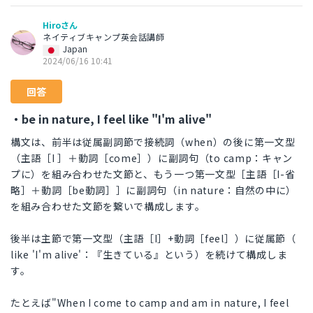
Hiroさん
ネイティブキャンプ英会話講師
Japan
2024/06/16 10:41
回答
・be in nature, I feel like "I'm alive"
構文は、前半は従属副詞節で接続詞（when）の後に第一文型
（主語［I ］＋動詞［come］）に副詞句（to camp：キャン
プに）を組み合わせた文節と、もう一つ第一文型［主語［I-省
略］＋動詞［be動詞］］に副詞句（in nature：自然の中に）
を組み合わせた文節を繋いで構成します。
後半は主節で第一文型（主語［I］+動詞［feel］）に従属節（
like 'I'm alive'：『生きている』という）を続けて構成しま
す。
たとえば"When I come to camp and am in nature, I feel