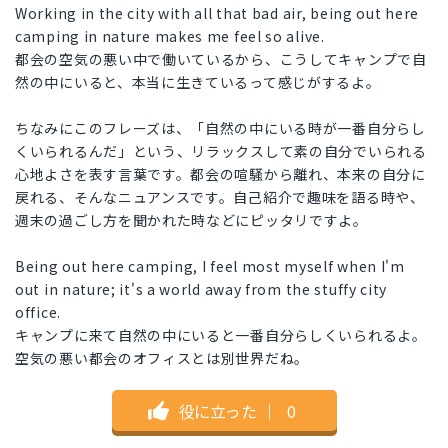
Working in the city with all that bad air, being out here
camping in nature makes me feel so alive.
都会の空気の悪い中で働いているから、こうしてキャンプで自
然の中にいると、本当に生きているって感じがするよ。
ちなみにこのフレーズは、「自然の中にいる時が一番自分らし
くいられるんだ」という、リラックスして素の自分でいられる
心地よさを表す言葉です。都会の喧騒から離れ、本来の自分に
戻れる、そんなニュアンスです。自己紹介で趣味を語る時や、
週末の過ごし方を聞かれた時などにピッタリですよ。
Being out here camping, I feel most myself when I'm
out in nature; it's a world away from the stuffy city
office.
キャンプに来て自然の中にいると一番自分らしくいられるよ。
空気の悪い都会のオフィスとは別世界だね。
役に立った
｜
0