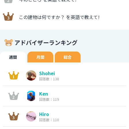
この建物は何ですか？ を英語で教えて!
アドバイザーランキング
週間
月間
総合
Shohei
回答数：138
Ken
回答数：119
Hiro
回答数：110