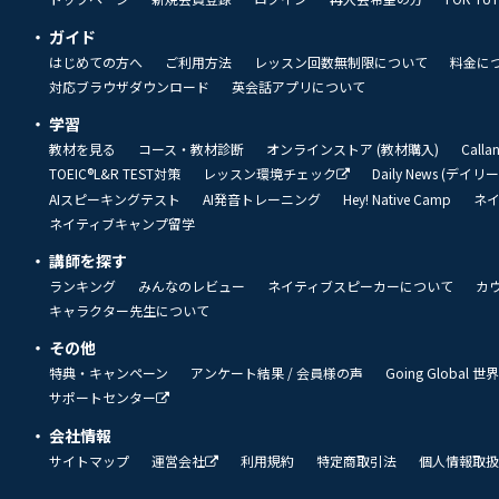
ガイド
はじめての方へ
ご利用方法
レッスン回数無制限について
料金に
対応ブラウザダウンロード
英会話アプリについて
学習
教材を見る
コース・教材診断
オンラインストア (教材購入)
Call
TOEIC®L&R TEST対策
レッスン環境チェック
Daily News (デイ
AIスピーキングテスト
AI発音トレーニング
Hey! Native Camp
ネ
ネイティブキャンプ留学
講師を探す
ランキング
みんなのレビュー
ネイティブスピーカーについて
カ
キャラクター先生について
その他
特典・キャンペーン
アンケート結果 / 会員様の声
Going Global
サポートセンター
会社情報
サイトマップ
運営会社
利用規約
特定商取引法
個人情報取扱