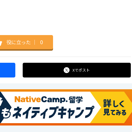
役に立った
｜
0
Xで
ポスト