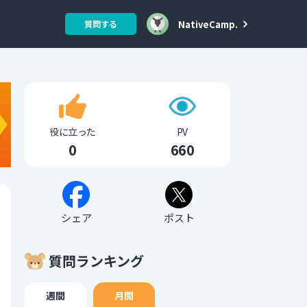
NativeCamp.
質問する
役に立った
PV
0
660
シェア
ポスト
質問ランキング
週間
月間