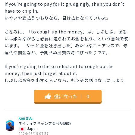
If you're going to pay for it grudgingly, then you don't
have to chip in.
いやいや支払うつもりなら、君は払わなくていいよ。
ちなみに、「to cough up the money」は、しぶしぶ、ある
いは嫌々ながらも必要に迫られてお金を払う、という意味で使
います。「やっと金を吐き出した」みたいなニュアンスで、修
理代や罰金など、予期せぬ出費の時にぴったりです。
If you're going to be so reluctant to cough up the
money, then just forget about it.
しぶしぶお金を出すくらいなら、もうその話はなしにしよう。
役に立った
｜
0
Kenさん
ネイティブキャンプ英会話講師
Japan
2024/03/19 07:57