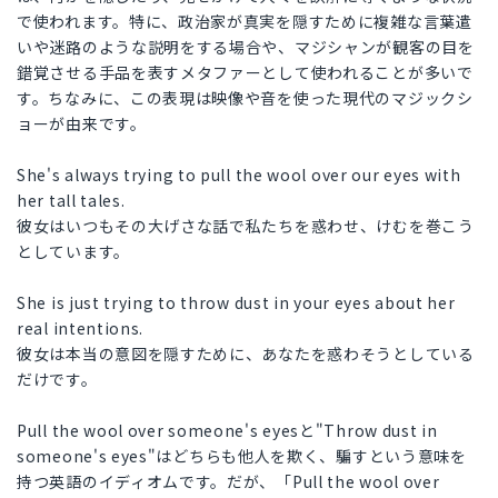
で使われます。特に、政治家が真実を隠すために複雑な言葉遣
いや迷路のような説明をする場合や、マジシャンが観客の目を
錯覚させる手品を表すメタファーとして使われることが多いで
す。ちなみに、この表現は映像や音を使った現代のマジックシ
ョーが由来です。
She's always trying to pull the wool over our eyes with
her tall tales.
彼女はいつもその大げさな話で私たちを惑わせ、けむを巻こう
としています。
She is just trying to throw dust in your eyes about her
real intentions.
彼女は本当の意図を隠すために、あなたを惑わそうとしている
だけです。
Pull the wool over someone's eyesと"Throw dust in
someone's eyes"はどちらも他人を欺く、騙すという意味を
持つ英語のイディオムです。だが、「Pull the wool over