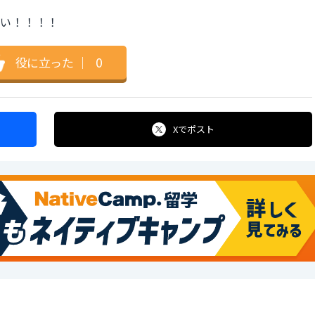
さい！！！！
役に立った
｜
0
Xで
ポスト