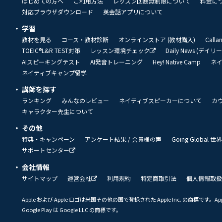
はじめての方へ
ご利用方法
レッスン回数無制限について
料金に
対応ブラウザダウンロード
英会話アプリについて
学習
教材を見る
コース・教材診断
オンラインストア (教材購入)
Call
TOEIC®L&R TEST対策
レッスン環境チェック
Daily News (デイ
AIスピーキングテスト
AI発音トレーニング
Hey! Native Camp
ネ
ネイティブキャンプ留学
講師を探す
ランキング
みんなのレビュー
ネイティブスピーカーについて
カ
キャラクター先生について
その他
特典・キャンペーン
アンケート結果 / 会員様の声
Going Global
サポートセンター
会社情報
サイトマップ
運営会社
利用規約
特定商取引法
個人情報取扱
Apple および Apple ロゴは米国その他の国で登録された Apple Inc. の商標です。App 
Google Play は Google LLC の商標です。