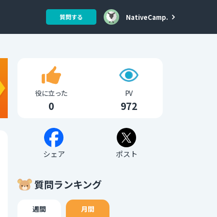
NativeCamp.
質問する
役に立った
PV
0
972
シェア
ポスト
質問ランキング
週間
月間