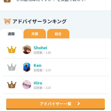
アドバイザーランキング
週間
月間
総合
Shohei
回答数：138
Ken
回答数：119
Hiro
回答数：110
アドバイザー一覧