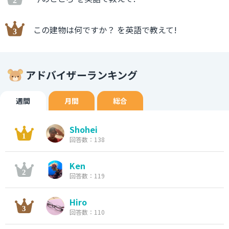
この建物は何ですか？ を英語で教えて!
アドバイザーランキング
週間
月間
総合
Shohei
回答数：138
Ken
回答数：119
Hiro
回答数：110